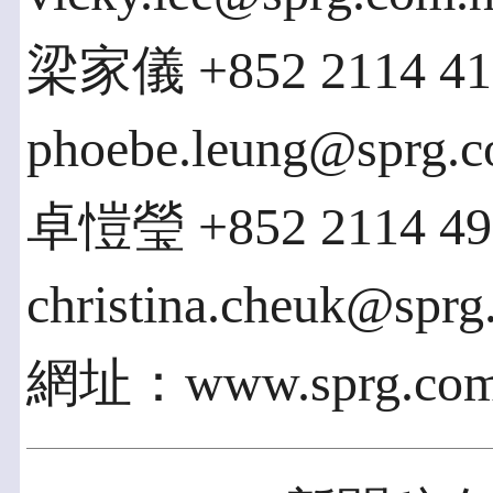
梁家儀 +852 2114 41
phoebe.leung@sprg.
卓愷瑩 +852 2114 49
christina.cheuk@sprg
網址：www.sprg.com