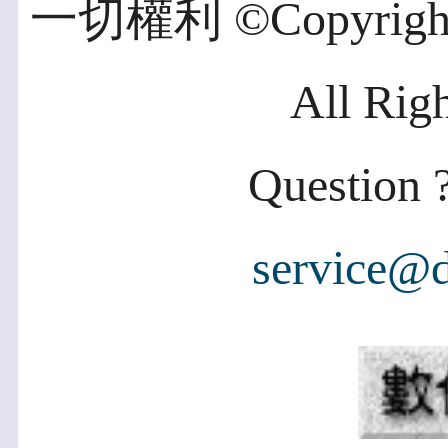
一切權利 ©Copyright 2
All Rig
Question ?
service@d