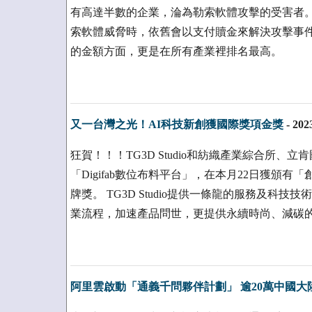
有高達半數的企業，淪為勒索軟體攻擊的受害者。此外
索軟體威脅時，依舊會以支付贖金來解決攻擊事
的金額方面，更是在所有產業裡排名最高。
又一台灣之光！AI科技新創獲國際獎項金獎
-
202
狂賀！！！TG3D Studio和紡織產業綜合所
「Digifab數位布料平台」，在本月22日獲頒
牌獎。 TG3D Studio提供一條龍的服務及科
業流程，加速產品問世，更提供永續時尚、減碳
阿里雲啟動「通義千問夥伴計劃」 逾20萬中國大