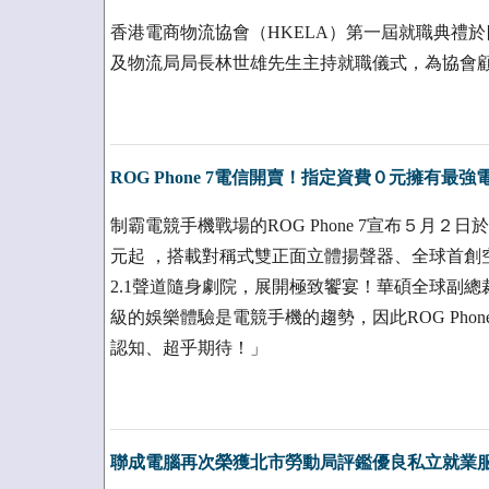
香港電商物流協會（HKELA）第一屆就職典禮
及物流局局長林世雄先生主持就職儀式，為協會
ROG Phone 7電信開賣！指定資費０元擁有最
制霸電競手機戰場的ROG Phone 7宣布５月
元起 ，搭載對稱式雙正面立體揚聲器、全球首創
2.1聲道隨身劇院，展開極致饗宴！華碩全球副
級的娛樂體驗是電競手機的趨勢，因此ROG Pho
認知、超乎期待！」
聯成電腦再次榮獲北市勞動局評鑑優良私立就業