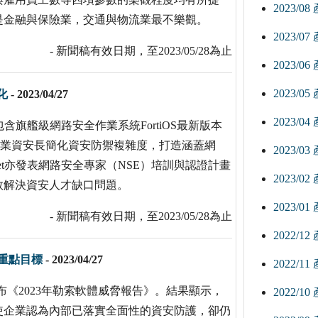
2023/0
是金融與保險業，交通與物流業最不樂觀。
2023/0
- 新聞稿有效日期，至2023/05/28為止
2023/0
2023/0
化
-
2023/04/27
2023/0
包含旗艦級網路安全作業系統FortiOS最新版本
，助企業資安長簡化資安防禦複雜度，打造涵蓋網
2023/0
net亦發表網路安全專家（NSE）培訓與認證計畫
2023/0
效解決資安人才缺口問題。
2023/0
- 新聞稿有效日期，至2023/05/28為止
2022/1
大重點目標
-
2023/04/27
2022/1
t發布《2023年勒索軟體威脅報告》。結果顯示，
2022/1
使企業認為內部已落實全面性的資安防護，卻仍