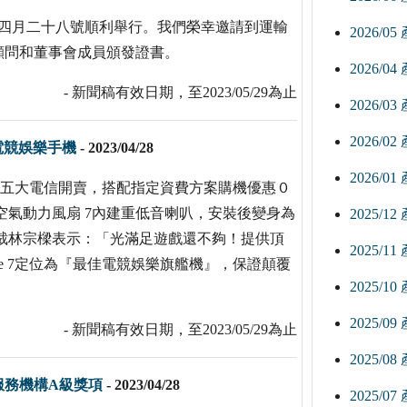
於四月二十八號順利舉行。我們榮幸邀請到運輸
2026/0
顧問和董事會成員頒發證書。
2026/0
- 新聞稿有效日期，至2023/05/29為止
2026/0
2026/0
強電競娛樂手機
-
2023/04/28
2026/0
２日於五大電信開賣，搭配指定資費方案購機優惠０
空氣動力風扇 7內建重低音喇叭，安裝後變身為
2025/1
總裁林宗樑表示：「光滿足遊戲還不夠！提供頂
2025/1
ne 7定位為『最佳電競娛樂旗艦機』，保證顛覆
2025/1
2025/0
- 新聞稿有效日期，至2023/05/29為止
2025/0
服務機構A級獎項
-
2023/04/28
2025/0