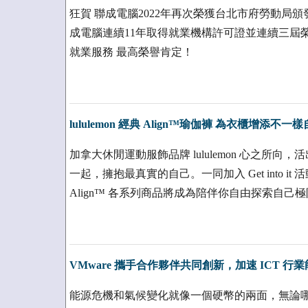
狂賀 聯成電腦2022年再次榮獲台北市府勞動局頒
成電腦連續11年取得就業機構許可證並連續三屆榮
就業服務 最高榮譽肯定！
lululemon 經典 Align™瑜伽褲 為衣櫃增添不一
加拿大休閒運動服飾品牌 lululemon 心之所向，活出真
一起，擁抱最真實的自己。一同加入 Get into it 
Align™ 各系列商品將成為陪伴你自由探索自己
VMware 攜手合作夥伴共同創新，加速 ICT 行
能源危機和氣候變化就像一個硬幣的兩面，無論