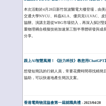
本次活動於4月28日新竹筑波醫電大樓登場，由美商
交通大學NYCU、科磊KLA、優貝克ULVAC、皮托
協辦。演講主題從WBG市場切入，再深入探討堅韌
重物理耦合模擬技術加速第三類半導體研發與成長
分享。
跟上AI智慧風潮！《詮力科技》教您用ChatGP
想發短簡訊的行銷人員，常要花費時間尋找精簡且又
協助，可以快速地產生簡訊文案。
香港電商物流協會第一屆就職典禮
-
2023/04/28