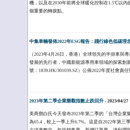
機，以及在2030年前將全球暖化控制在1.5℃
個重要的轉捩點。
中集車輛發佈2022年ESG報告：踐行綠色低碳理
（2023年4月26日，香港）全球領先的半掛車
發展的先行者，中國新能源專用車領域的探索創
號：1839.HK/301039.SZ）公佈2022年度
2023年第二季企業樂觀指數止跌回升
-
2023/04/27
美商鄧白氏今天發布2023年第二季的「台灣企業樂
為65.4，較上一季上升6.7%。這是自2022
六項參數中，包括銷售量、新增訂單量、浄利潤