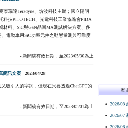
泰瑞達Teradyne、筑波科技主辦；國立陽明
科技PITOTECH、光電科技工業協進會PIDA
材料、SiC與GaN晶圓MA測試解決方案、多
、電動車用SiC功率元件之動態量測與可靠度
- 新聞稿有效日期，至2023/05/30為止
T寫簡訊文案
-
2023/04/28
吸引人的字詞，但現在只要透過ChatGPT的
歷
2026/0
- 新聞稿有效日期，至2023/05/01為止
2026/0
2026/0