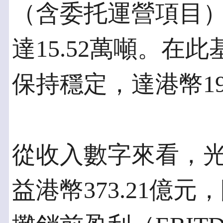
（含委托運營項目
達15.52萬噸。在
保持穩定，達港幣190
從收入數字來看，
益港幣373.21億