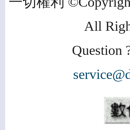
一切權利 ©Copyright 2
All Rig
Question ?
service@d