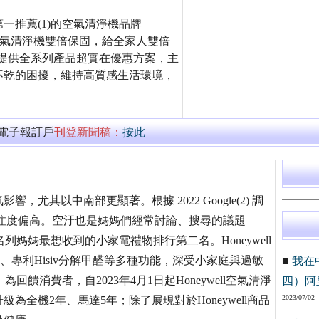
一推薦(1)的空氣清淨機品牌
日推出空氣清淨機雙倍保固，給全家人雙倍
l更提供全系列產品超實在優惠方案，主
不乾的困擾，維持高質感生活環境，
萬電子報訂戶
刊登新聞稿：
按此
其以中南部更顯著。根據 2022 Google(2) 調
注度偏高。空汙也是媽媽們經常討論、搜尋的議題
列媽媽最想收到的小家電禮物排行第二名。Honeywell
PA、專利Hisiv分解甲醛等多種功能，深受小家庭與過敏
■
我在
回饋消費者，自2023年4月1日起Honeywell空氣清淨
四）阿
2023/07/02
為全機2年、馬達5年；除了展現對於Honeywell商品