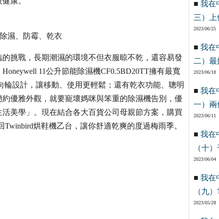
吸健康。
■
我在
三）上
2023/06/25
能：除濕、防霉、乾衣
■
我在
臨的挑戰，長期潮濕的環境不但衣服晾不乾，還容易發
二）最
well 11公升節能除濕機CF0.5BD20TT擁有最寬
2023/06/18
萬向輪設計，讓移動、使用更輕鬆；還有乾衣功能、聰明
■
我在
簡約優雅外觀，就要寵壞媽咪與笨重的除濕機告別，優
一）兩
生活美學」。現在結合各大百貨公司母親節方案，購買
2023/06/11
以限量帶回Twinbird烘鞋機乙台，讓你舒適乾爽的度過梅雨季。
■
我在
（十）
2023/06/04
■
我在
（九）
2023/05/28