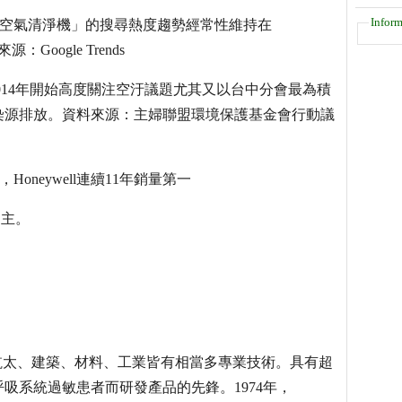
Inform
國人針對「空氣清淨機」的搜尋熱度趨勢經常性維持在
oogle Trends
014年開始高度關注空汙議題尤其又以台中分會最為積
染源排放。資料來源：主婦聯盟環境保護基金會行動議
，Honeywell連續11年銷量第一
為主。
國，在航太、建築、材料、工業皆有相當多專業技術。具有超
吸系統過敏患者而研發產品的先鋒。1974年，