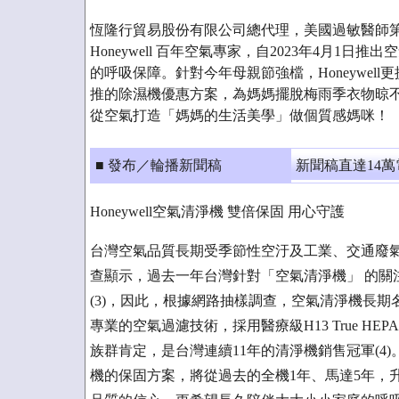
恆隆行貿易股份有限公司總代理，美國過敏醫師第
Honeywell 百年空氣專家，自2023年4月1
的呼吸保障。針對今年母親節強檔，Honeywel
推的除濕機優惠方案，為媽媽擺脫梅雨季衣物晾
從空氣打造「媽媽的生活美學」做個質感媽咪！
■ 發布／輪播新聞稿
新聞稿直達14
Honeywell空氣清淨機 雙倍保固 用心守護
台灣空氣品質長期受季節性空汙及工業、交通廢氣影響，尤
查顯示，過去一年台灣針對「空氣清淨機」 的關
(3)，因此，根據網路抽樣調查，空氣清淨機長期名
專業的空氣過濾技術，採用醫療級H13 True HE
族群肯定，是台灣連續11年的清淨機銷售冠軍(4)。為
機的保固方案，將從過去的全機1年、馬達5年，升級