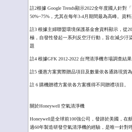
註2根據 Google Trends顯示2022全年度
50%~75%，尤其在每年3-4月期間最為高峰。資料來源：G
註3 根據主婦聯盟環境保護基金會資料顯示，從2
極，自發性發起一系列反空汙行動，旨在減少汙
題
註4 根據GFK 2012-2022 台灣清淨機市場調查結果
註5 優惠方案實際贈品項目及數量依各通路現貨
註 6 購機贈禮方案依各方案獲得不同贈禮項目。
關於Honeywell 空氣清淨機
Honeywell是全球前100強公司，發跡於美
過60年製造研發空氣清淨機的經驗，是唯一針對呼