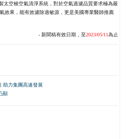
指定，承製太空梭空氣清淨系統，對於空氣過濾品質要求極為嚴
室內換氣效果，能有效濾除過敏源，更是美國專業醫師推薦
- 新聞稿有效日期，至
2023/05/11
為止
 助力集團高速發展
凸顯