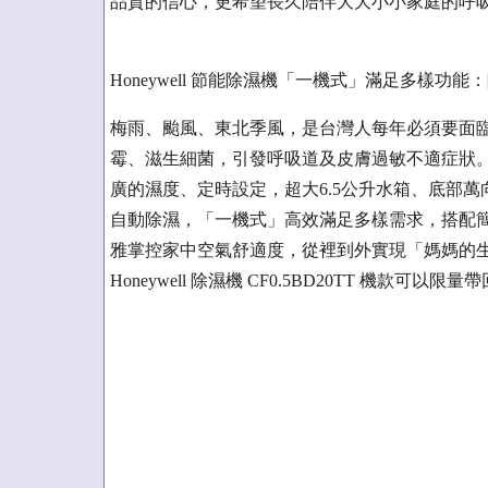
品質的信心，更希望長久陪伴大大小小家庭的呼
Honeywell 節能除濕機「一機式」滿足多樣功
梅雨、颱風、東北季風，是台灣人每年必須要面
霉、滋生細菌，引發呼吸道及皮膚過敏不適症狀。Honey
廣的濕度、定時設定，超大6.5公升水箱、底部
自動除濕，「一機式」高效滿足多樣需求，搭配
雅掌控家中空氣舒適度，從裡到外實現「媽媽的
Honeywell 除濕機 CF0.5BD20TT 機款可