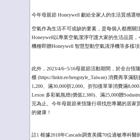
今年母親節 Honeywell 獻給全家人的生活質感選
空氣作為生活不可或缺的要素，是每個人都應關
Honeywell以專業空氣潔淨守護大家的生活
機種即贈Honeywell 智慧型動空氣清淨機等多樣項
此外，2023/4/6~5/16母親節活動期間，於全台恆隆行
櫃 (https://linktr.ee/hengstyle_Taiwan
1,200、滿30,000折2,000。折扣後單筆消費滿8,000
Lexon 多彩氣氛燈(價值2,380)、滿25,000贈Sodas
完為止。今年母親節來恆隆行尋找您專屬的居家
的健康！
註1 根據2018年Cascade調查美國70位過敏專科醫師