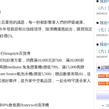
■
我在
（八）
物
2023/05/21
注且重視的議題，每一秒都影響著人們的呼吸健康。
■
我在
品質，今年母親節祭出強檔清淨、除溼機優惠組合，購買指定
（七）
好禮(5)。
2023/05/14
■
我在
（六）
hengstyle百貨專
2023/05/07
) 消費再享滿額折扣好康方案，消費滿10,000元折500、滿20,000折
再贈medisana 兔兔體重機(價值799)、滿15,000再贈
■ 訂
tream Source氣泡水機(價值5,500)，贈品數量有限(6)，送
質感好夥伴，提升家中空氣品質，一起全時守護全家人
69%會推薦Honeywell清淨機
2