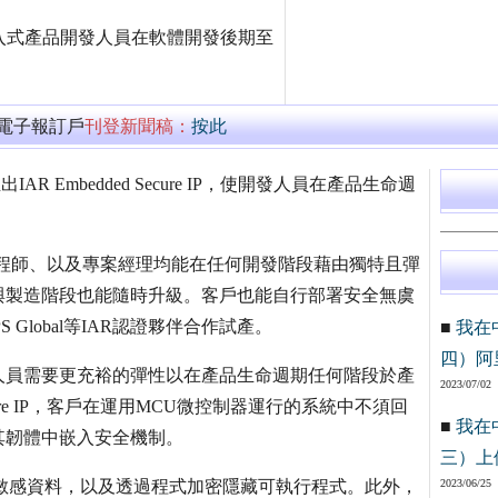
 IP使嵌入式產品開發人員在軟體開發後期至
萬電子報訂戶
刊登新聞稿：
按此
 Embedded Secure IP，使開發人員在產品生命週
產品經理、工程師、以及專案經理均能在任何開發階段藉由獨特且彈
與製造階段也能隨時升級。客戶也能自行部署安全無虞
PS Global等IAR認證夥伴合作試產。
■
我在
四）阿
人員需要更充裕的彈性以在產品生命週期任何階段於產
2023/07/02
ecure IP，客戶在運用MCU微控制器運行的系統中不須回
■
我在
其韌體中嵌入安全機制。
三）上
)來保護敏感資料，以及透過程式加密隱藏可執行程式。此外，
2023/06/25