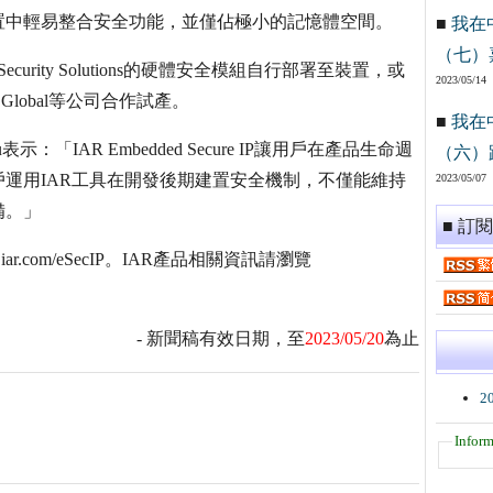
置中輕易整合安全功能，並僅佔極小的記憶體空間。
■
我在
（七）
curity Solutions的硬體安全模組自行部署至裝置，或
2023/05/14
lobal等公司合作試產。
■
我在
「IAR Embedded Secure IP讓用戶在產品生命週
（六）
運用IAR工具在開發後期建置安全機制，不僅能維持
2023/05/07
備。」
■ 訂
.iar.com/eSecIP。IAR產品相關資訊請瀏覽
- 新聞稿有效日期，至
2023/05/20
為止
2
Inform