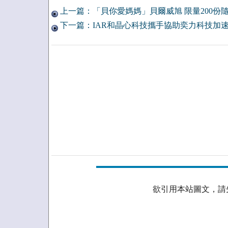
上一篇：「貝你愛媽媽」貝爾威旭 限量200份隨
下一篇：IAR和晶心科技攜手協助奕力科技加
欲引用本站圖文，請先取得授權。