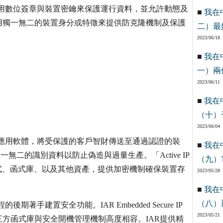
最新標準，運用數位簽章與裝置密鑰來保護運行資料，並允許動態及
■
我在
用獨一無二的裝置身分或特徵來提供防克隆機制及保護
二）最
2023/06/18
■
我在
一）兩
2023/06/11
■
我在
（十）
2023/06/04
者的程式碼與應用軟體，將受保護的客戶智財傳送至通過認證的裝
■
我在
無二的識別資料以防止偽造與過量生產。「Active IP
（九）
涵蓋程式、函式庫、以及其他資產，提供加密機制確保裝置存
2023/05/28
■
我在
（八）
程的後期著手建置安全功能。IAR Embedded Secure IP
2023/05/21
方函式庫與安全開機管理機制高度相容。IAR提供精