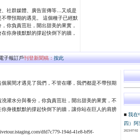
校、社群媒體、廣告宣傳等…又或是
不帶預期的遇見。 這個種子已經默
分，你負責茁壯，開出甜美的果實，
會在你身後默默的撐起快倒下的牆，
萬電子報訂戶
刊登新聞稿：
按此
這個展間才遇見了我們，不管在哪，我們都是不帶預期
責澆灌水分與養分，你負責茁壯，開出甜美的果實，不
在你身後默默的撐起快倒下的牆，讓你站在巨人的肩膀
■
我在
四）阿
2023/07/02
taging.com/dfd7c779-194d-41e8-bf9f-