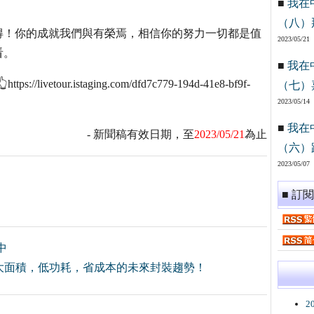
■
我在
（八）
得！你的成就我們與有榮焉，相信你的努力一切都是值
2023/05/21
看。
■
我在
ur.istaging.com/dfd7c779-194d-41e8-bf9f-
（七）
2023/05/14
■
我在
- 新聞稿有效日期，至
2023/05/21
為止
（六）
2023/05/07
■ 訂
中
大面積，低功耗，省成本的未來封裝趨勢！
2