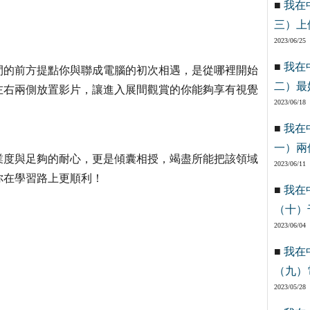
■
我在
三）上
2023/06/25
■
我在
間的前方提點你與聯成電腦的初次相遇，是從哪裡開始
二）最
左右兩側放置影片，讓進入展間觀賞的你能夠享有視覺
2023/06/18
■
我在
一）兩
業度與足夠的耐心，更是傾囊相授，竭盡所能把該領域
2023/06/11
你在學習路上更順利！
■
我在
（十）
2023/06/04
■
我在
（九）
2023/05/28