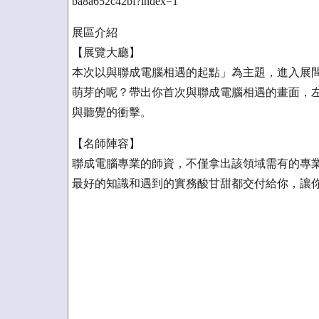
ba8a652c42bf?index=1
展區介紹
【展覽大廳】
本次以與聯成電腦相遇的起點」為主題，進入展
萌芽的呢？帶出你首次與聯成電腦相遇的畫面，
與聽覺的衝擊。
【名師陣容】
聯成電腦專業的師資，不僅拿出該領域需有的專
最好的知識和遇到的實務酸甘甜都交付給你，讓