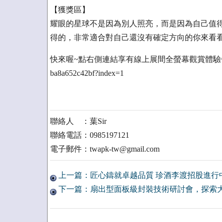
【獲獎區】
耀眼的星球不是因為別人照亮，而是因為自己值
得的，非常適合對自己還沒有確定方向的你來看
快來喔~點右側連結享有線上展間全螢幕觀賞體驗👆https://liveto
ba8a652c42bf?index=1
聯絡人 ：葉Sir
聯絡電話：0985197121
電子郵件：twapk-tw@gmail.com
上一篇：匠心鑄就卓越品質 珍酒李渡招股進行
下一篇：扇出型面板級封裝技術研討會，探索