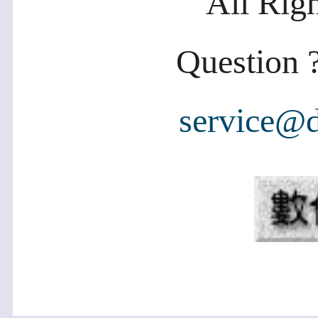
All Rig
Question ?
service@d