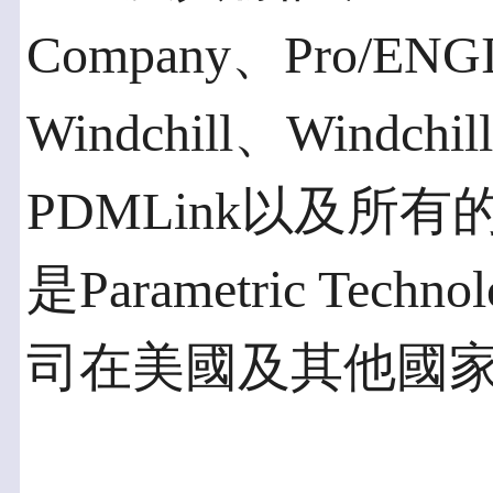
Company、Pro/ENG
Windchill、Windchill
PDMLink以及所有
是Parametric Techn
司在美國及其他國