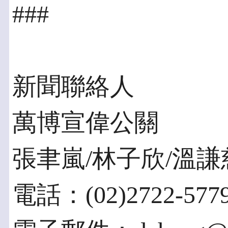
###
新聞聯絡人
萬博宣偉公關
張聿嵐/林子欣/溫謙
電話：(02)2722-5779