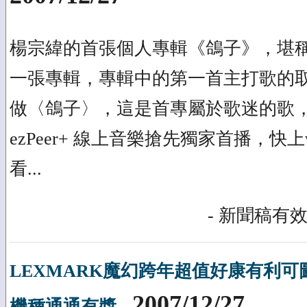
楊宗緯的首張個人專輯《鴿子》，堪稱
一張專輯，專輯中的第一首主打歌的
做〈鴿子〉，這是首專屬於歌迷的歌，將從
ezPeer+ 線上音樂搶先獨家首播，快上www
看...
- 新聞稿有效
LEXMARK魔幻跨年超值好康有利
2007/12/27
機種通通有獎
-