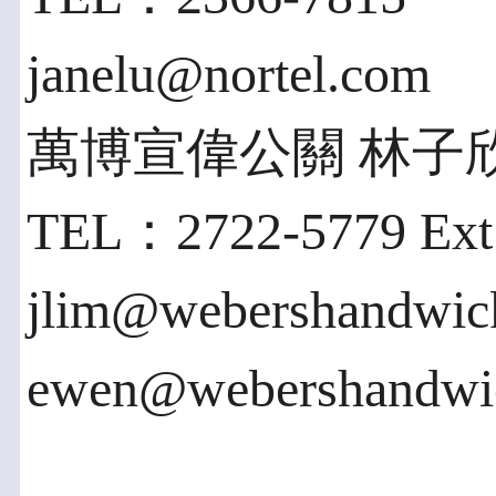
janelu@nortel.com
萬博宣偉公關 林子
TEL：2722-5779 Ext:
jlim@webershandwic
ewen@webershandwi