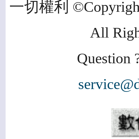
一切權利 ©Copyright 2
All Rig
Question ?
service@d