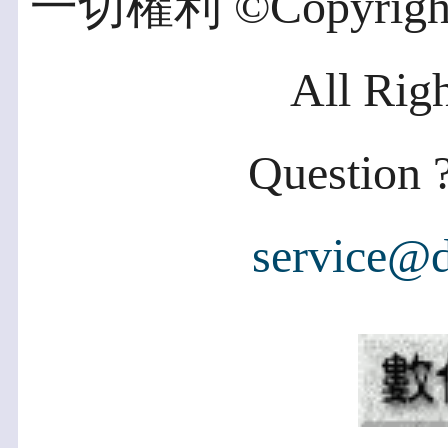
一切權利 ©Copyright 2
All Rig
Question ?
service@d