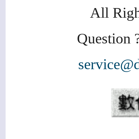
All Rig
Question ?
service@d