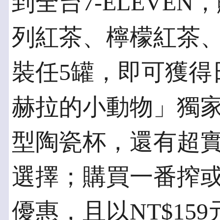
到全台7-ELEVE
列紅茶、檸檬紅茶、奶
裝任5罐，即可獲得
赫拉的小動物」獨家
型陶瓷杯，還有超
選擇；購買一番搾或
優惠，且以NT$15