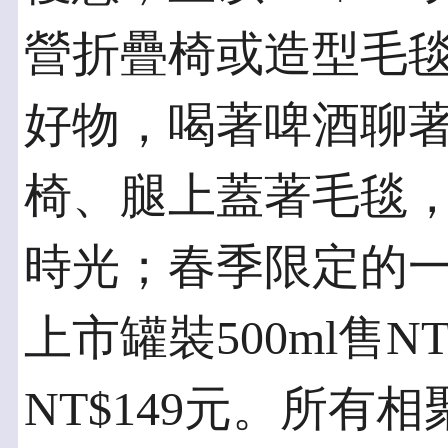
營折疊椅或造型毛
好物，喝著啤酒聊
椅、腿上蓋著毛毯
時光；春季限定的
上市罐裝500ml售N
NT$149元。所有