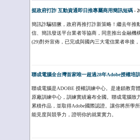
挺政府打詐 互動資通即日推專屬商用簡訊短碼
-
2
簡訊詐騙猖獗，政府再推打詐新策略！繼去年推動
信、簡訊發送平台業者等協商，同意推出金融機
(29)對外宣佈，已完成與國內三大電信業者串接
聯成電腦全台灣首家唯一超過28年Adobe授權培
聯成電腦是ADOBE 授權訓練中心。是連鎖教育
原廠訓練中心，訓練實績遍布全國。聯成電腦致
累積作品，並取得Adobe國際認證。讓你將所
能見度與競爭力，證明你的就業實力。