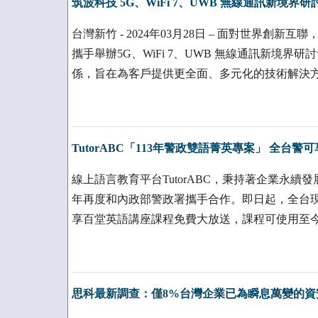
筑波科技 5G、WiFi 7、UWB 無線通訊新境界研
台灣新竹 - 2024年03月28日 – 面對世界創新互
攜手舉辦5G、WiFi 7、UWB 無線通訊新境
係，旨在為客戶提供更全面、多元化的技術解決
TutorABC「113年警政雙語菁英專案」 全台警
線上語言教育平台TutorABC，秉持著企業永續
年再度和內政部警政署攜手合作。即日起，全台
享百堂英語講座課程免費大放送，課程可使用至
思科最新調查：僅8%台灣企業已為瞬息萬變的資