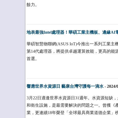
餘力。
地表最強Intel處理器！華碩工業主機板、邊緣A
華碩智慧物聯網(ASUS IoT)今推出一系列工業主機板及
第14代處理器，將提供卓越運算效能，更高的能
首選。
響應世界水資源日 藝康台灣守護每一滴水
-
2024/
3月22日適逢世界水資源日31週年。水資源短缺
和衛生設施，是最需要解決的問題之一。曾獲《產
業，更連續18年榮登「全球最具商業道德企業」榜