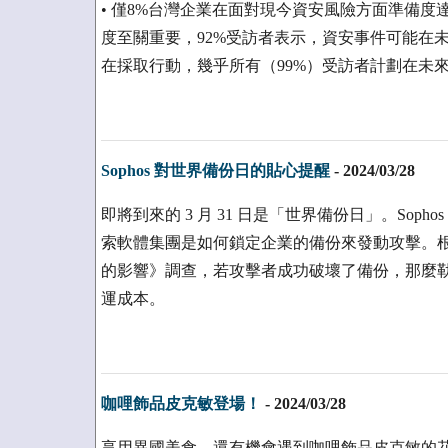
• 僅8%台灣企業在面對現今資安風險方面準備度
度至關重要，92%受訪者表示，資安事件可能在未來
在採取行動，幾乎所有（99%）受訪者計劃在未來
Sophos 對世界備份日的貼心提醒
-
2024/03/28
即將到來的 3 月 31 日是「世界備份日」。Sop
索軟體集團是如何鎖定企業的備份來發動攻擊。根據 
的影響》調查，若攻擊者成功破壞了備份，那麼
運成本。
咖哩飾品皮克敏登場！
-
2024/03/28
享用異國美食，還有機會遇到咖哩飾品皮克敏的