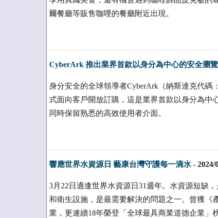
爾餐廳等販售咖哩的餐廳附近出現。
CyberArk 推出業界首款以身分為中心的安全瀏
身分安全的全球領導者CyberArk（納斯達克代碼：CYBR）
式面向客戶開放訂購，這是業界首款以身分為中
同時保留熟悉的高效使用者介面。
響應世界水資源日 藝康台灣守護每一滴水
-
2024/
3月22日適逢世界水資源日31週年。水資源短缺
和衛生設施，是最需要解決的問題之一。曾獲《產
業，更連續18年榮登「全球最具商業道德企業」榜