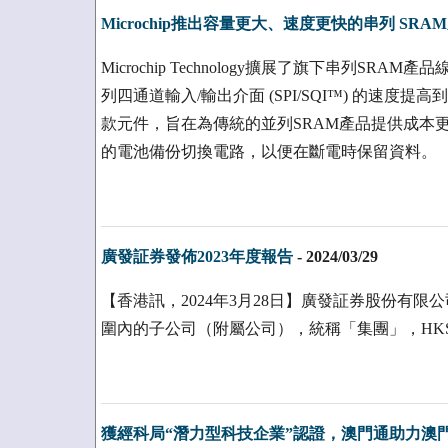
Microchip推出容量更大、速度更快的串列 SRA
Microchip Technology擴展了旗下串列SR
列四通道輸入/輸出介面 (SPI/SQI™) 的速度提高到
款元件，旨在為傳統的並列SRAM產品提供成本
的電池備份切換電路，以便在斷電時保留資料。
廣發証券發佈2023年度報告
-
2024/03/29
【香港訊，2024年3月28日】廣發証券股份有
圍內的子公司（附屬公司），統稱「集團」，HKSE:177
獲經科局“潛力型科技企業”認證，澳門通助力澳門