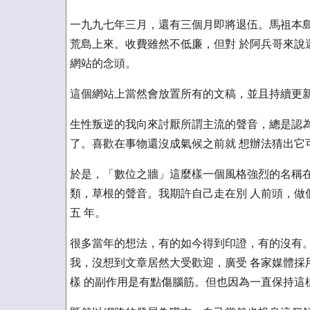
一九九七年三月，還有三個月即將退伍。馬祖本島
荒島上來。收費雖然不低廉，但對 於阿兵哥來說
網站的念頭。
這個網站上當然會放置所有的文稿，並且持續更新
生性叛逆的我向來討厭所謂主流的聲音，總是認為
了。喜歡在事物還沒成氣候之前就 想辦法猜出它
於是，「數位之牆」這麼樣一個風格強烈的名稱在
類，草根的聲音。我期許自己走在別 人前頭，做
五 年。
很多當年的想法，有的如今得到印證，有的沒有。
我，沒想到文章居然大受歡迎，廣受 各家媒體採
樣 的副作用是有點傷腦筋。但也因為一直保持這