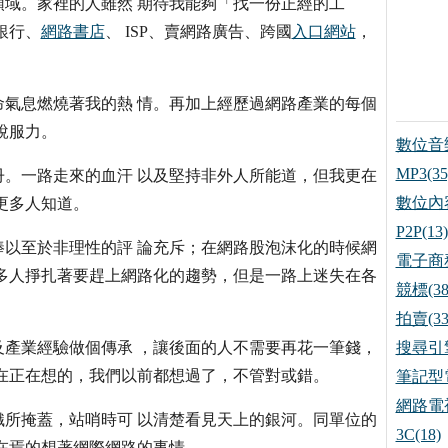
域。家裡的人雖然 期待我能夠「找一份正經的工
銀行、
網路書店
、 ISP、賣網路廣告、跨國
入口網站
，
氣息燃燒著我的熱 情。再加上經歷過網路產業的每個
說服力。
數位音樂
MP3(35
。一路走來的血汗 以及堅持非外人所能道，但我更在
數位內容
更多人知道。
P2P(13)
以至於非理性的評 論充斥；在網路股泡沫化的時候網
電子商務
多人掙扎著要趕上網路化的趨勢，但是一路上迷失在各
競標(38
拍賣(33
產業經驗做個傳承 ，讓後面的人不需要再花一筆錢，
搜尋引擎
在正在想的，我們以前都想過了，不管對或錯。
筆記型電
網路電視
所掩蓋，站哨時可 以清楚看見天上的銀河。同單位的
3C(18)
在焉的想著網際網路的事情。