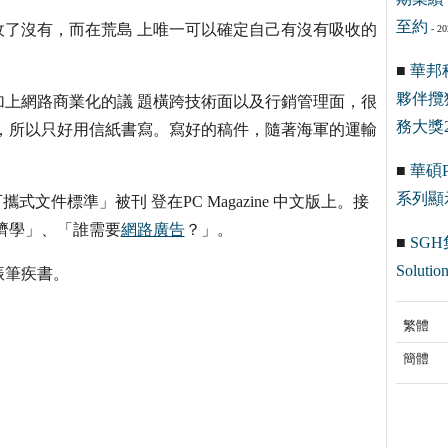
至約
了沒有，而在荒島 上唯一可以確定自己有沒有吸收的
- 20
■
華邦
夥伴攬
上網路商業化的議 題橫跨技術面以及行銷管理面，很
務大獎2
，所以只好用信紙書寫。寫好的稿件，隨著海軍的運輸
■
華碩Pr
系列顯
文件標準」被刊 登在PC Magazine 中文版上。接
et經濟學」、「誰需要
網路廣告
？」。
■
SGH
Solution
振筆疾書。
繁體
簡體