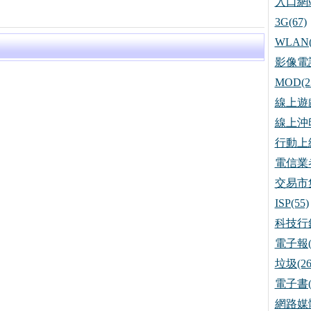
入口網站
3G(67)
WLAN(
影像電話
MOD(2
線上遊戲
線上沖印
行動上網
電信業者
交易市集
ISP(55)
科技行銷
電子報(
垃圾(26
電子書(
網路媒體