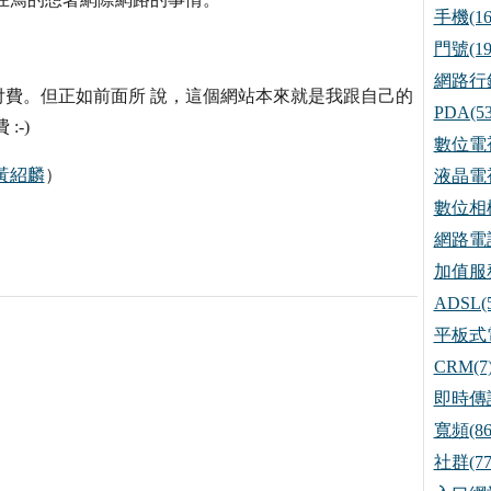
手機(16
門號(19
網路行銷
費。但正如前面所 說，這個網站本來就是我跟自己的
PDA(53
-)
數位電視
黃紹麟
）
液晶電視
數位相機
網路電話
加值服務
ADSL(5
平板式電
CRM(7
即時傳訊
寬頻(86
社群(77