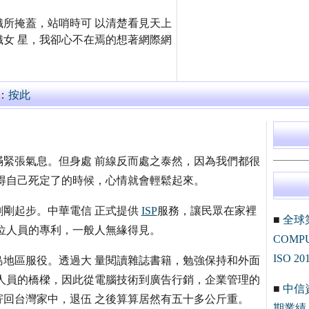
所掩蓋，站哨時可 以清楚看見天上
女 星，我卻心不在焉的想著網際網
：
按此
緊張氣息。但身處 前線反而處之泰然，因為我們都很
得自己死定了的時候，心情就會輕鬆起來。
剛起步。中華電信 正式提供
ISP
服務，讓民眾在家裡
■
全球
位人員的專利，一般人無緣得見。
COM
ISO 20
地區服役。透過大 量閱讀雜誌書籍，勉強保持和外面
人員的橋樑，因此從電腦技術到廣告行銷，企業管理的
■
中信
回台灣家中，退伍 之後算算居然有五十多公斤重。
期業績 