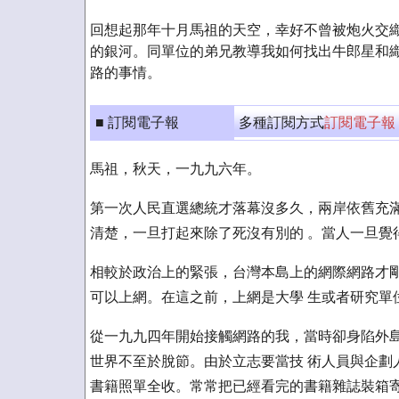
回想起那年十月馬祖的天空，幸好不曾被炮火交織
的銀河。同單位的弟兄教導我如何找出牛郎星和織
路的事情。
■ 訂閱電子報
多種訂閱方式
訂閱電子報
馬祖，秋天，一九九六年。
第一次人民直選總統才落幕沒多久，兩岸依舊充滿
清楚，一旦打起來除了死沒有別的 。當人一旦覺
相較於政治上的緊張，台灣本島上的網際網路才剛
可以上網。在這之前，上網是大學 生或者研究單
從一九九四年開始接觸網路的我，當時卻身陷外島
世界不至於脫節。由於立志要當技 術人員與企劃
書籍照單全收。常常把已經看完的書籍雜誌裝箱寄