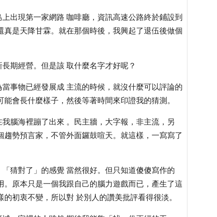
上出現第一家網路 咖啡廳，資訊高速公路終於鋪設到
還真是天降甘霖。就在那個時後，我興起了退伍後做個
長期經營。但是該 取什麼名字才好呢？
當事物已經發展成 主流的時候，就沒什麼可以評論的
可能會長什麼樣子，然後等著時間來印證我的猜測。
我腦海裡蹦了出來 。民主牆，大字報，非主流，另
個趨勢預言家，不管外面鑼鼓喧天。就這樣，一寫寫了
「猜對了」的感覺 當然很好。但只知道傻傻寫作的
用。原本只是一個我跟自己的腦力遊戲而已，產生了這
樣的初衷不變，所以對 於別人的讚美批評看得很淡。