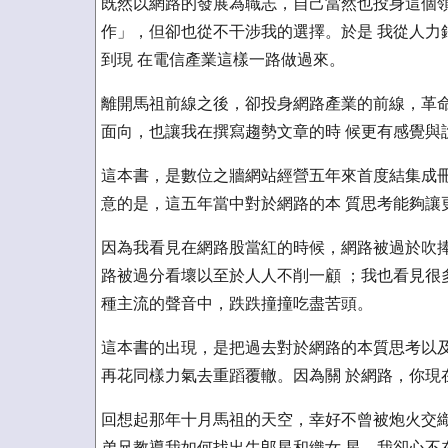
既然以網路的發展為職志，自己當然也投身這個領
作」，但卻也從不干涉我的選擇。於是 我從人力
到現 在電信產業這樣一路做過來。
離開馬祖前線之後，卻投身網路產業的前線，革命
面向，也讓我在撰寫趨勢文章的時 候更有感覺與
這本書，是數位之牆網站經營五年來首度結集成冊
意的是，這五年當中對於網路的本 質思考能夠讓
因為我看見在網路股當紅的時候，網路被過於吹捧
路被過分看壞以至於人人不削一顧 ；我也看見很
種主流的聲音中，跌跌撞撞吃盡苦頭。
這本書的出現，是把過去對於網路的本質思考以及
再花同樣力氣去重蹈覆轍。因為關 於網路，你現
回想起那年十月馬祖的天空，幸好不曾被炮火交織
弟兄教導我如何找出牛郎星和織女 星，我卻心不