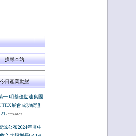
搜尋本站
今日產業動態
第一 明基佳世達集團
PUTEX展會成功續證
121
- 2024/07/26
資源公布2024年度中
收入大幅增長93.1%