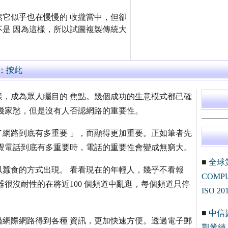
它似乎也在慢慢的 收攏當中，但卻
是 因為這樣，所以試圖複製傳統大
：
按此
，成為眾人矚目的 焦點。幾個成功的生意模式都已確
幾家愁，但是沒有人否認網路的重要性。
網路到底有多重要 」，而顯得更加重要。正如筆者先
覺電話到底有多重要時，電話的重要性會變成無窮大。
■
全球
蠶食的方式出現。 看看現在的年輕人，幾乎不看報
COM
很沒耐性的在將近100 個頻道中亂逛，每個頻道只停
ISO 20
■
中信
網際網路得到各種 資訊，更加快速方便。透過電子郵
期業績 