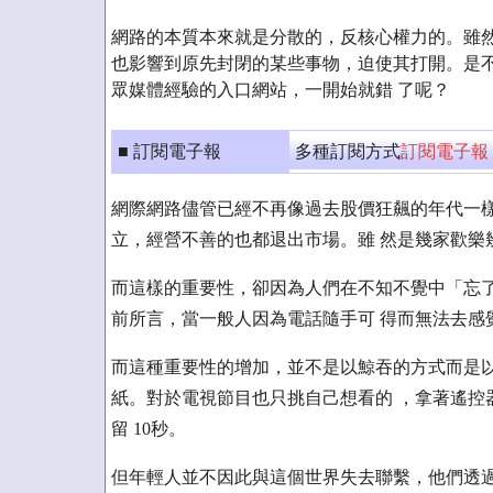
網路的本質本來就是分散的，反核心權力的。雖然
也影響到原先封閉的某些事物，迫使其打開。是不
眾媒體經驗的入口網站，一開始就錯 了呢？
■ 訂閱電子報
多種訂閱方式
訂閱電子報
網際網路儘管已經不再像過去股價狂飆的年代一樣
立，經營不善的也都退出市場。雖 然是幾家歡樂
而這樣的重要性，卻因為人們在不知不覺中「忘了
前所言，當一般人因為電話隨手可 得而無法去感
而這種重要性的增加，並不是以鯨吞的方式而是以
紙。對於電視節目也只挑自己想看的 ，拿著遙控器
留 10秒。
但年輕人並不因此與這個世界失去聯繫，他們透過