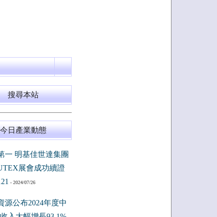
搜尋本站
今日產業動態
第一 明基佳世達集團
PUTEX展會成功續證
121
- 2024/07/26
資源公布2024年度中
收入大幅增長93.1%