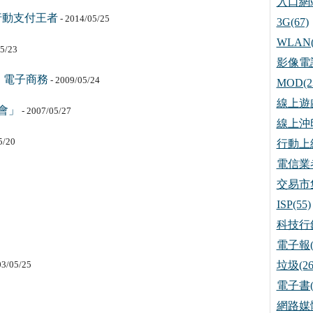
入口網站
行動支付王者
- 2014/05/25
3G(67)
WLAN(
5/23
影像電話
 電子商務
- 2009/05/24
MOD(2
線上遊戲
社會」
- 2007/05/27
線上沖印
5/20
行動上網
電信業者
交易市集
ISP(55)
科技行銷
電子報(
03/05/25
垃圾(26
電子書(
網路媒體