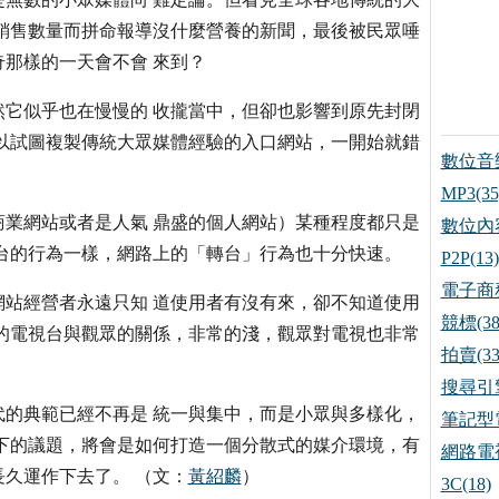
銷售數量而拼命報導沒什麼營養的新聞，最後被民眾唾
那樣的一天會不會 來到？
它似乎也在慢慢的 收攏當中，但卻也影響到原先封閉
以試圖複製傳統大眾媒體經驗的入口網站，一開始就錯
數位音樂
MP3(35
業網站或者是人氣 鼎盛的個人網站）某種程度都只是
數位內容
台的行為一樣，網路上的「轉台」行為也十分快速。
P2P(13)
電子商務
站經營者永遠只知 道使用者有沒有來，卻不知道使用
競標(38
的電視台與觀眾的關係，非常的淺，觀眾對電視也非常
拍賣(33
搜尋引擎
的典範已經不再是 統一與集中，而是小眾與多樣化，
筆記型電
下的議題，將會是如何打造一個分散式的媒介環境，有
網路電視
久運作下去了。 （文：
黃紹麟
）
3C(18)