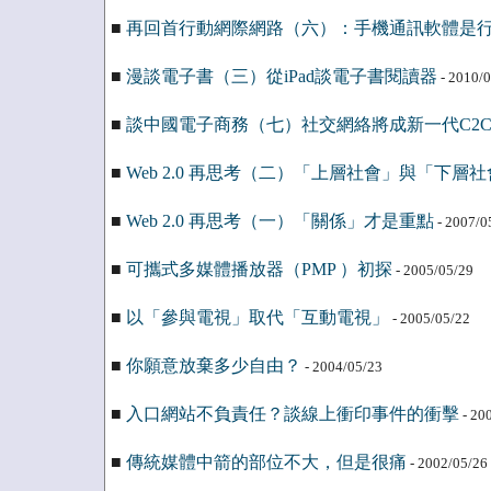
■
再回首行動網際網路（六）：手機通訊軟體是
■
漫談電子書（三）從iPad談電子書閱讀器
- 2010/0
■
談中國電子商務（七）社交網絡將成新一代C2C
■
Web 2.0 再思考（二）「上層社會」與「下層
■
Web 2.0 再思考（一）「關係」才是重點
- 2007/0
■
可攜式多媒體播放器（PMP ）初探
- 2005/05/29
■
以「參與電視」取代「互動電視」
- 2005/05/22
■
你願意放棄多少自由？
- 2004/05/23
■
入口網站不負責任？談線上衝印事件的衝擊
- 20
■
傳統媒體中箭的部位不大，但是很痛
- 2002/05/26