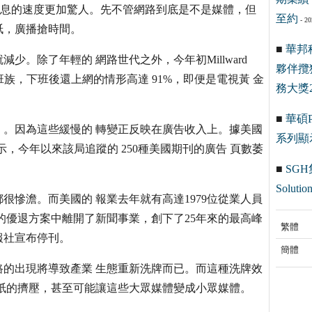
手消息的速度更加驚人。先不管網路到底是不是媒體，但
至約
- 20
紙，廣播搶時間。
■
華邦
。除了年輕的 網路世代之外，今年初Millward
夥伴攬
室上網的上班族，下班後還上網的情形高達 91%，即便是電視黃 金
務大獎2
■
華碩Pr
。因為這些緩慢的 轉變正反映在廣告收入上。據美國
系列顯
四月份公布數據顯示，今年以來該局追蹤的 250種美國期刊的廣告 頁數萎
■
SGH
Solution
慘澹。而美國的 報業去年就有高達1979位從業人員
的優退方案中離開了新聞事業，創下了25年來的最高峰
繁體
報社宣布停刊。
簡體
的出現將導致產業 生態重新洗牌而已。而這種洗牌效
紙的擠壓，甚至可能讓這些大眾媒體變成小眾媒體。