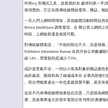
件與icq 等傳訊工具，從親朋好友 處得到第一
很清楚的，它正在跟傳統媒體如電視，雜誌，報
一旦人們上網時間增加，其他媒體活動時間自然就減少
Brown IntelliQuest 調查發現，在 辦公
時段，上網族群還是相當可觀。
對傳統媒體來說，「中箭的部位不大，但是很痛」
Publishers Information Bureau 在
縮 14%，營業額則是減少了6%。
或許是景氣不佳，一些以小眾為對象的雜誌廣告都很
由於裁員、購併和為了縮減成本在 企業內部推行
。而台灣報業過去一年也是裁員聲不斷，甚至有
這並不代表傳統媒體就會從此完蛋，只是因為網路
應，其效果將遠大於當年電視出現 時對於廣播報