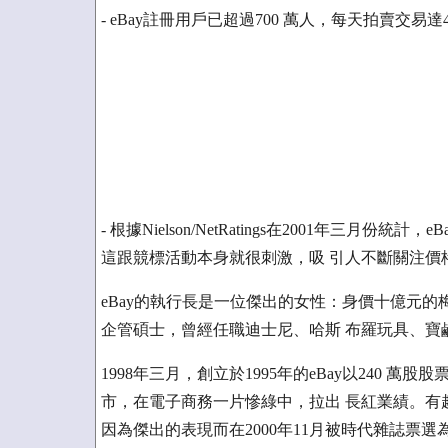
- eBay註冊用戶已超過700 萬人，每天拍賣交易達
- 根據Nielson/NetRatings在2001年三
這跟競標活動本身就很刺激，吸 引人不斷關注價
eBay的執行長是一位傑出的女性：身價十億元的
企管碩士，曾經任職迪士尼、哈斯 布羅玩具、寶
1998年三月，創立於1995年的eBay以240 
市，在電子商務一片慘綠中，拉出 長紅業績。有趣
因為傑出的表現而在2000年11月被時代雜誌票選