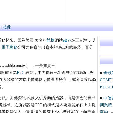
：
按此
動起來。因為美國 著名的
競標
網站
eBay
進軍台灣，以
的
電子商務
公司力傳資訊（資本額為1.04億臺幣）百分
//www.bid.com.tw） ，一是買賣王
別在於 前者為
B2C
網站，由力傳資訊出面整合供應商，對
■
全球
依照競標的方式出價購物，價高者得之 ；或者直接以商
COM
格。
ISO 20
法。力傳資訊不涉 入供應商的洽談，而是供應商自己
■
中信
者競標。之所以說是C2C 的模式是因為剛開始在上面提
期業績 
者都是個人。但慢 慢的也有不少小型商家在上面賣新
至約
- 20