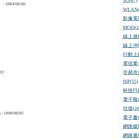
3G(67)
》
- 2004/06/06
WLAN(
影像電話
MOD(2
線上遊戲
線上沖印
行動上網
電信業者
/03
交易市集
ISP(55)
科技行銷
電子報(
垃圾(26
嗎
- 1998/06/05
電子書(
網路媒體
網路廣告