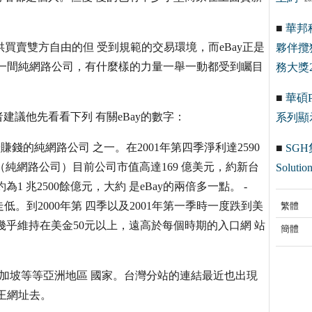
■
華邦
供買賣雙方自由的但 受到規範的交易環境，而eBay正是
夥伴攬
身為一間純網路公司，有什麼樣的力量一舉一動都受到矚目
務大獎2
■
華碩Pr
議他先看看下列 有關eBay的數字：
系列顯
最賺錢的純網路公司 之一。在2001年第四季淨利達2590
■
SGH
Bay（純網路公司）目前公司市值高達169 億美元，約新台
Solution
1 兆2500餘億元，大約 是eBay的兩倍多一點。 -
走低。到2000年第 四季以及2001年第一季時一度跌到美
繁體
價幾乎維持在美金50元以上，遠高於每個時期的入口網 站
簡體
新加坡等等亞洲地區 國家。台灣分站的連結最近也出現
賣王網址去。