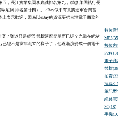
第五，長江實業集團李嘉誠排名第九，聯想 集團執行長
尼爾 排名第廿四）。 eBay似乎有意將進軍台灣當
上表示歡迎，因為以eBay的資源要把台灣電子商務的
數位音樂
什麼？難道只是經營 競標這麼簡單而已嗎？光靠在網站
MP3(35
ay已經不是當年創立的樣子了，他逐漸演變成一個電子
數位內容
P2P(13)
電子商務
競標(38
拍賣(33
搜尋引擎
筆記型電
網路電視
3C(18)
手機(16