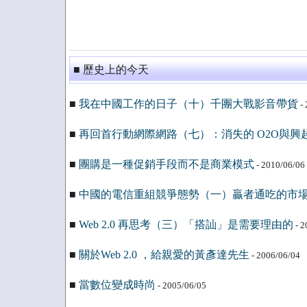
■ 歷史上的今天
■
我在中國工作的日子（十）千團大戰影音帶貨
- 
■
再回首行動網際網路（七）：消失的 O2O與興起的
■
團購是一種促銷手段而不是商業模式
- 2010/06/06
■
中國的電信重組競爭態勢（一）贏者通吃的市
■
Web 2.0 再思考（三）「搭訕」是需要理由的
- 2
■
關於Web 2.0 ，給親愛的黃彥達先生
- 2006/06/04
■
當數位變成時尚
- 2005/06/05