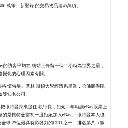
400 萬筆、新登錄 的交易物品達45萬項。
月份統計，eBay的訪客平均在 網站上停留一個半小時為世界之最，
格變化的心理因素有關。
梅格‧懷特曼。普林 斯頓大學經濟系畢業，哈佛商學院
鹼等知名公司。
萬股股票把懷特曼挖來擔任 執行長，短短半年就讓eBay股票上
的是懷特曼當初一度拒絕加入eBay。 懷特曼本人也
為全球 25位最具有影響力的CEO 之一，排名第八（微