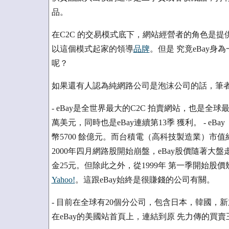
品。
在C2C 的交易模式底下，網站經營者的角色是提
以這個模式起家的領導
品牌
。但是 究竟eBay
呢？
如果還有人認為純網路公司是泡沫公司的話，筆者建
- eBay是全世界最大的C2C 拍賣網站，也是全球
萬美元，同時也是eBay連續第13季 獲利。 - e
幣5700 餘億元。而台積電（高科技製造業）市值約為
2000年四月網路股開始崩盤，eBay股價隨著大盤
金25元。但除此之外，從1999年 第一季開始股
Yahoo!
。這跟eBay始終是很賺錢的公司有關。
- 目前在全球有20個分公司，包含日本，韓國，
在eBay的美國站首頁上，連結到原 先力傳的買