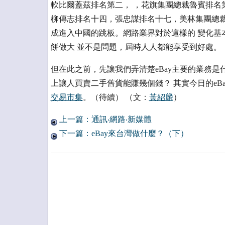
軟比爾蓋茲排名第二， ，花旗集團總裁魯賓排名
柳傳志排名十四，張忠謀排名十七，美林集團總裁歐
成進入中國的跳板。網路業界對於這樣的 變化基本
餅做大 並不是問題，屆時人人都能享受到好處。
但在此之前，先讓我們弄清楚eBay主要的業務是
上讓人買賣二手舊貨能賺幾個錢？ 其實今日的eB
交易市集
。（待續） （文：
黃紹麟
）
上一篇：通訊‧網路‧新媒體
下一篇：eBay來台灣做什麼？（下）