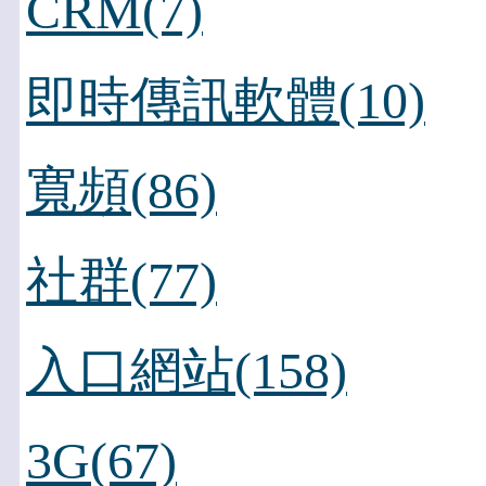
CRM(7)
即時傳訊軟體(10)
寬頻(86)
社群(77)
入口網站(158)
3G(67)