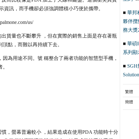
便顯示資訊，而手機卻必須強調體積小巧便於攜帶。
■
華邦
夥伴攬
one.com/us/
務大獎2
出貨量也不斷攀升 ，但在實際的銷售上面是存在著瓶
■
華碩Pr
到頂點，而難以再持續下去。
系列顯
機，因為用途不同。號 稱整合了兩者功能的智慧型手機，
■
SGH
者。
Solution
繁體
簡體
慣，螢幕普遍較小 ，結果造成在使用PDA 功能時十分