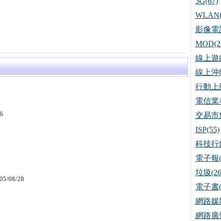
3G(67)
WLAN(
影像電話
MOD(2
線上遊戲
線上沖印
行動上網
電信業者
6
交易市集
ISP(55)
科技行銷
電子報(
垃圾(26
05/08/28
電子書(
網路媒體
網路廣告