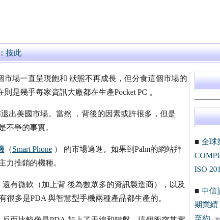
：
按此
個市場一直呈現飽和 狀態不再成長，但分食這個市場的
是幾乎每家資訊大廠都在生產Pocket PC 。
宣佈退出美國市場。當然 ，背後的因素或許很多，但是
也是不爭的事實。
■
全球
機
（
Smart Phone
） 的市場邁進。如果到Palm的網站拜
COM
成主力推銷的機種。
ISO 20
外，還有微軟（加上背 後為數眾多的資訊製造商），以及
■
中信
資訊大廠有很多是PDA 與智慧型手機兩種產品都生產的。
期業績 
至約
，反而比較像是PDA 加上了天線和鍵盤。這個衝突其實
- 20