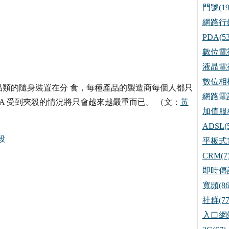
門號(19
網路行銷
PDA(53
數位電視
液晶電視
數位相機
類的隨身裝置在分 食，每種產品的製造商每個人都只
網路電話
A 受到夾殺的情況將只會越來越嚴重而已。 （文：
黃
加值服務
ADSL(5
殺
平板式電
CRM(7
即時傳訊
寬頻(86
社群(77
入口網站