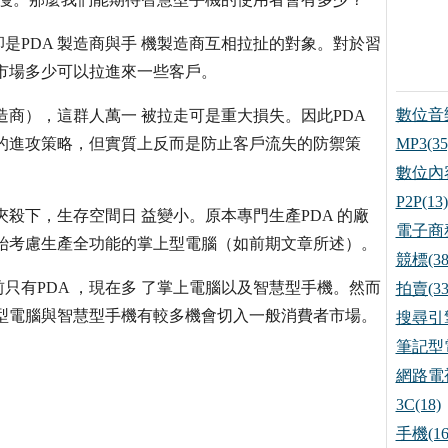
是PDA 製造商與手 機製造商互相拉扯的對象。對於習
市場多少可以拉進來一些客戶。
數位音樂
造商），這群人萬一 被拉走可是重大損失。因此PDA
的進攻策略，但實質上反而是防止客戶流失的防禦策
MP3(35
數位內容
P2P(13)
夾殺下，生存空間日 益變小。原本專門生產PDA 的廠
電子商務
始考慮生產全功能的掌上型電腦（如前期文章所述）。
競標(38
只有PDA ，現在多 了掌上電腦以及智慧型手機。然而
拍賣(33
型電腦與智慧型手機有較多機會切入一般消費者市場。
搜尋引擎
筆記型電
網路電視
3C(18)
手機(16