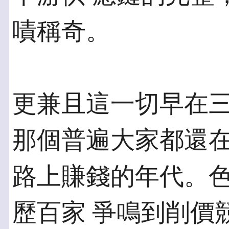
嘖稱奇。
更兼且這一切早在
那個普遍大家都還在
路上賺錢的年代。
歷百家 爭鳴到削價