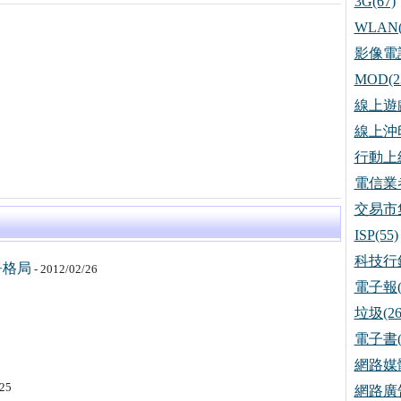
3G(67)
WLAN(
影像電話
MOD(2
線上遊戲
線上沖印
行動上網
電信業者
交易市集
ISP(55)
科技行銷
爭格局
- 2012/02/26
電子報(
垃圾(26
電子書(
網路媒體
/25
網路廣告