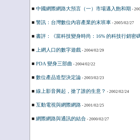
■
中國網際網路大預言（一）市場邁入飽和期
- 20
■
警訊：台灣數位內容產業的末班車
- 2005/02/27
■
書評：《當科技變身時尚：16% 的科技行銷密
■
上網人口的數字遊戲
- 2004/02/29
■
PDA 變身三部曲
- 2004/02/22
■
數位產品造型決定論
- 2003/02/23
■
線上影音興起，搶了誰的生意？
- 2002/02/24
■
互動電視與網際網路
- 2001/02/25
■
網際網路與通訊的結合
- 2000/02/27