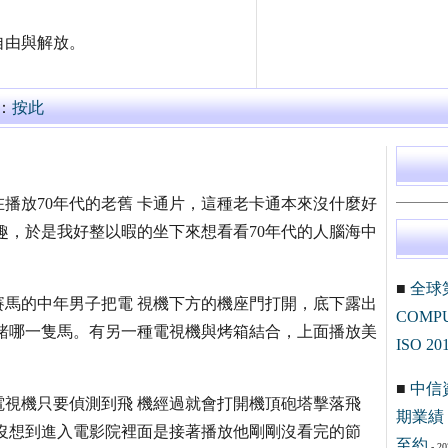
自由與解放。
：
按此
播放70年代的老舊 卡通片，這種老卡通本來沒什麼好
趣，於是我好整以暇的坐下來想看看70年代的人腦海中
■
全球
馬的中年男子把電 視機下方的機座門打開，底下露出
COM
賭哪一隻馬。有另一種電視機與烤箱結合，上面播放美
ISO 20
■
中信
視機只要偵測到飛 機經過就會打開機頂砲塔擊落飛
期業績 
沒想到進入電影院裡面是接著播放他剛剛沒看完的節
至約
- 20