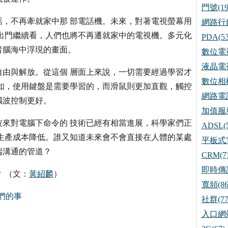
門號(19
話，不再牽就家中那 部電話機。未來，對著電視螢幕用
網路行銷
出門繼續看，人們也將不再遷就家中的電視機。多元化
PDA(53
者腦海中浮現的畫面。
數位電視
液晶電視
由與解放。從這個 層面上來說，一切需要經過學習才
數位相機
如，使用鍵盤是需要學習的，而滑鼠則更加直觀，觸控
網路電話
腦波控制更好。
加值服務
來對電腦下命令的 技術已經有相當進展，科學家們正
ADSL(5
生產成本降低。誰又知道未來會不會直接在人體的某處
平板式電
端溝通的管道？
CRM(7
即時傳訊
 （文：
黃紹麟
）
寬頻(86
我們的事
社群(77
入口網站