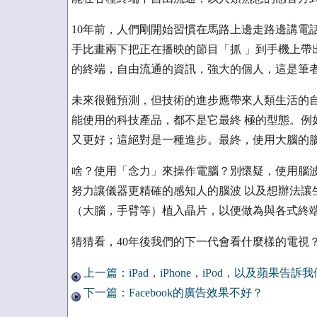
10年前，人們剛開始習慣在馬路上邊走路邊講電
手比畫兩下把正在播映的節目「抓 」到手機上帶
的終端，自由流通的資訊，強大的個人，這是筆
未來很難預測，但技術的進步應帶來人類生活的自
能使用的科技產品，都不是它最終 極的型態。例
又更好；這絕對是一種進步。最終，使用大腦的
啥？使用「念力」來操作電腦？別懷疑，使用腦波
努力讓儀器更精確的感知人的腦波 以及想辦法讓
（大腦，手臂等）植入晶片，以便做為與各式終
猜猜看，40年後我們的下一代會看什麼樣的電視？
上一篇：iPad，iPhone，iPod，以及蘋果告訴
下一篇：Facebook的廣告效果不好？