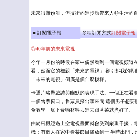
未來很難預測，但技術的進步應帶來人類生活的
■ 訂閱電子報
多種訂閱方式
訂閱電子報
◎40年前的未來電視
今年一月份的時候在家中偶然看到一個電視頻道在
看，然而它的標題「未來的電視」 卻引起我的興
「未來的電視」倒底是個什麼模樣。
卡通片略帶戲謔與幽默的表現手法。一個正在看賽
一個售票窗口，售票員探出頭來問 這個男子想要
食教學，底下食物材料丟進去跟著菜就煮好了。
由於飛機經過上空電視畫面就會受到嚴重干擾，電
機；有個人在家中看某節目播放到一 半時出門，