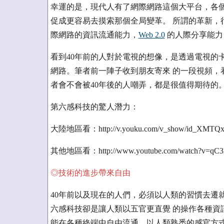
幸運的是，現代人有了網際網路這個大平台，各個
促成更容易去摸索那個全局變革。 所謂的革新，
際網路的資訊流通能力，
Web 2.0
的人際分享能力
看到40年前的人對於電視的想像，是透過電視的
網路。筆者前一陣子收到朋友寄來 的一段視頻，
者會不會被40年後的人嘲弄，都是很值得期待的
第六感科技的驚人潛力：
大陸地區看：http://v.youku.com/v_show/id_XMTQ
其他地區看：http://www.youtube.com/watch?v=qC3
◎技術的進步帶來自由
40年前以及現在的人們，必須以人類的習慣去遷
六感科技卻是讓人類以五官更直覺 的操作各種資
能在各種終端中自由流通，以人類熟悉的感官方