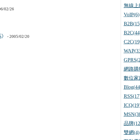
無線上網
06/02/26
VoIP(6)
B2B(15
B2C(44
碼》
- 2005/02/20
C2C(19
WAP(33
GPRS(2
網路購物
數位家庭
Blog(44
RSS(17
ICQ(19
MSN(38
品牌(12
雙網(4)