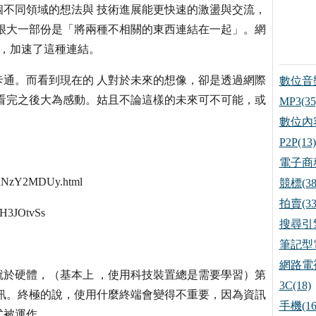
不同領域的想法與 技術進展能更快速的激盪與交流，
很大一部份是「將兩種不相關的東西連結在一起」。網
，加速了這種連結。
卡通。而看到現在的 人對於未來的想像，卻是透過網際
數位音樂
看完之後大為感動。姑且不論這樣的未來可不可能，或
MP3(35
。
數位內容
P2P(13)
電子商務
xNzY2MDUy.html
競標(38
拍賣(33
H3JOtvSs
搜尋引擎
筆記型電
網路電視
就於硬體，（基本上 ，使用科技裝置總是需要學習）第
3C(18)
訊。終極的說，使用什麼終端會變得不重要，因為資訊
手機(16
式被運作。