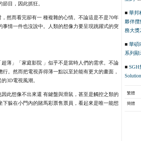
的節目，因此抓狂。
■
華邦
，然而看完卻有一 種複雜的心情。不論這是不是70年
夥伴攬
後的事情一件也沒說中。人類的想像力要呈現跳躍式的突
務大獎2
■
華碩Pr
系列顯
超薄」「家庭影院 」似乎不是當時人們的需求。不論
■
SGH
總行。然而把電視弄得薄一點以至於能有更大的畫面，
Solution
的3D電視風潮。
繁體
因此想像不出來還 有鍵盤與滑鼠，甚至是觸控之類的
坐下躲在小門內的賭馬彩票售票員，看起來是唯一能想
簡體