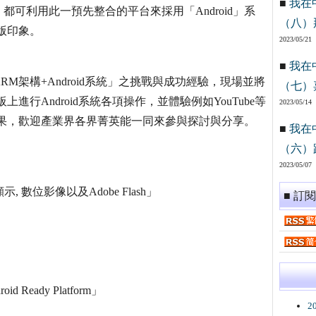
■
我在
可利用此一預先整合的平台來採用「Android」系
（八）
刻版印象。
2023/05/21
■
我在
架構+Android系統」之挑戰與成功經驗，現場並將
（七）
上進行Android系統各項操作，並體驗例如YouTube等
2023/05/14
聽效果，歡迎產業界各界菁英能一同來參與探討與分享。
■
我在
（六）
2023/05/07
數位影像以及Adobe Flash」
■ 訂
d Ready Platform」
2