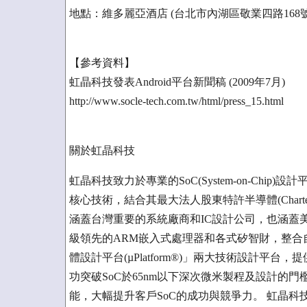
地點：維多麗亞酒店 (台北市內湖區敬業四路168號
【參考資料】
虹晶科技發表Android平台新聞稿 (2009年7月)
http://www.socle-tech.com.tw/html/press_15.html
關於虹晶科技
虹晶科技致力於專業的SoC(System-on-Chi
核心技術，結合其最大法人股東特許半導體(Chartered Semi
涵蓋台灣重要的系統廠商和IC設計公司，也涵蓋
級領先的ARM嵌入式處理器和各式矽智財，整合自行研
體設計平台(µPlatform®)」兩大技術設計平台，提供SoC Impl
功突破SoC於65nm以下深次微米製程及設計的
能，大幅提升客戶SoC的成功與競爭力。 虹晶科技網站：ww