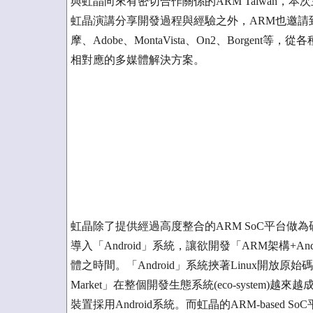
與虹晶向來有密切合作關係的ARM Taiwan，
虹晶演講分享開發過程與經驗之外，ARM也邀請到
摩、Adobe、MontaVista、On2、Borg
相對應的多媒體解決方案。
虹晶除了提供經過高度整合的ARM SoC平台做
導入「Android」系統，讓欲開發「ARM架構+
體之時間。「Android」系統挾著Linux開放原始碼(Op
Market」在整個開發生態系統(eco-syste
裝置採用Android系統。而虹晶的ARM-based S