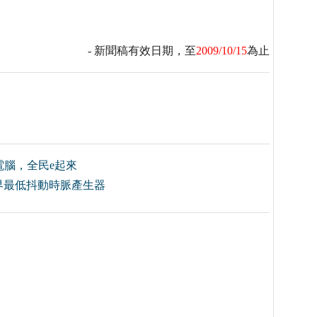
- 新聞稿有效日期，至
2009/10/15
為止
腦，全民e起來
出業界最低抖動時脈產生器