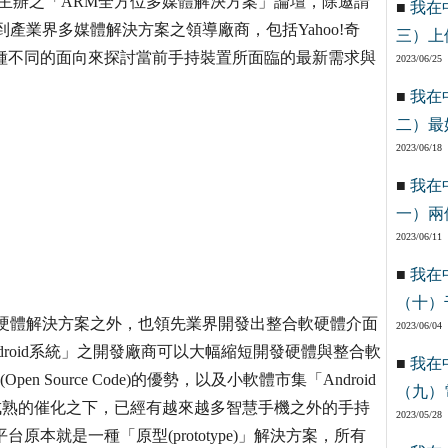
本次主辦之「ARM全方位多媒體解決方案」論壇，除邀請
■
我在
產業界多媒體解決方案之領導廠商，包括Yahoo!奇
三）上
ent等，從各種不同的面向來探討當前手持裝置所面臨的最新需求與
2023/06/25
■
我在
二）最
2023/06/18
■
我在
一）兩
2023/06/11
■
我在
（十）
為硬體解決方案之外，也領先業界開發出整合軟硬體介面
2023/06/04
Android系統」之開發廠商可以大幅縮短開發硬體與整合軟
■
我在
en Source Code)的優勢，以及小軟體市集「Android
（九）
m)越來越成熟的催化之下，已經有越來越多智慧手機之外的手持
2023/05/28
oC平台原本就是一種「原型(prototype)」解決方案，所有