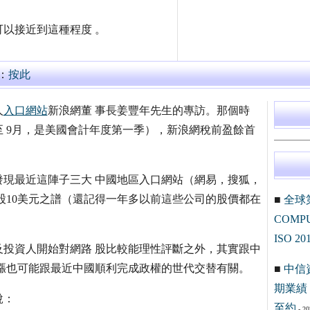
以接近到這種程度 。
：
按此
人
入口網站
新浪網董 事長姜豐年先生的專訪。那個時
月至 9月，是美國會計年度第一季），新浪網稅前盈餘首
現最近這陣子三大 中國地區入口網站（網易，搜狐，
股10美元之譜（還記得一年多以前這些公司的股價都在
■
全球
COM
ISO 20
投資人開始對網路 股比較能理性評斷之外，其實跟中
漲也可能跟最近中國順利完成政權的世代交替有關。
■
中信
期業績 
說：
至約
- 20