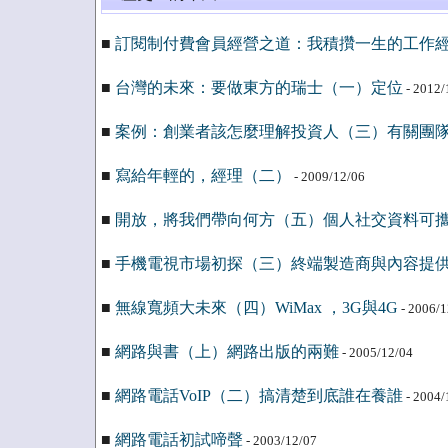
■
訂閱制付費會員經營之道：我積攢一生的工作
■
台灣的未來：要做東方的瑞士（一）定位
- 2012/
■
案例：創業者該怎麼理解投資人（三）有關團
■
寫給年輕的，經理（二）
- 2009/12/06
■
開放，將我們帶向何方（五）個人社交資料可
■
手機電視市場初探（三）終端製造商與內容提
■
無線寬頻大未來（四）WiMax ，3G與4G
- 2006/1
■
網路與書（上）網路出版的兩難
- 2005/12/04
■
網路電話VoIP（二）搞清楚到底誰在養誰
- 2004/
■
網路電話初試啼聲
- 2003/12/07