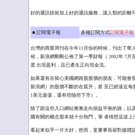
好的通訊技術加上好的通訊服務，讓人類的距離可
■ 訂閱電子報
多種訂閱方式
訂閱電子報
台灣的商業周刊在今年11月份的時候，刊出了華
候，新浪網剛剛公佈了第一季財報（ 2002年 7
度 出現盈利，且已產生正向現金流。
如果還有在留心美國網路股股價的朋友，可能會發
新浪網）的股價不斷的在竄升，甚 至已經逼近每
1美元遊蕩，還有些險些下市）。
除了跟這些入口網站漸漸走向損益平衡的路，以及
國有關的概念股本就十分熱門，筆 者猜想這波上
看起來似乎一片大好，然而，姜董事長卻對媒體