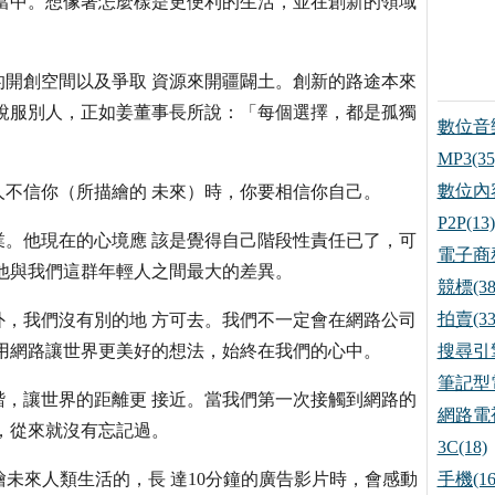
當中。想像著怎麼樣是更便利的生活，並在創新的領域
開創空間以及爭取 資源來開疆闢土。創新的路途本來
說服別人，正如姜董事長所說：「每個選擇，都是孤獨
數位音樂
MP3(35
數位內容
不信你（所描繪的 未來）時，你要相信你自己。
P2P(13)
。他現在的心境應 該是覺得自己階段性責任已了，可
電子商務
他與我們這群年輕人之間最大的差異。
競標(38
拍賣(33
，我們沒有別的地 方可去。我們不一定會在網路公司
用網路讓世界更美好的想法，始終在我們的心中。
搜尋引擎
筆記型電
，讓世界的距離更 接近。當我們第一次接觸到網路的
網路電視
，從來就沒有忘記過。
3C(18)
描繪未來人類生活的，長 達10分鐘的廣告影片時，會感動
手機(16