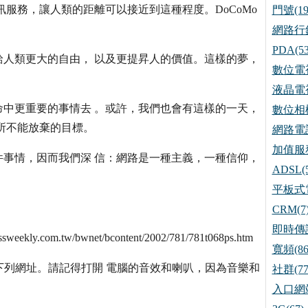
服務，讓人類的距離可以接近到這種程度。DoCoMo
門號(19
網路行銷
PDA(53
人類更大的自由， 以及更提昇人的價值。這樣的夢，
數位電視
液晶電視
中更重要的事情去 。或許，我們也會有這樣的一天，
數位相機
所不能放棄的目標。
網路電話
加值服務
事情，因而我們深 信：網路是一種主義，一種信仰，
ADSL(5
平板式電
CRM(7
即時傳訊
com.tw/bwnet/bcontent/2002/781/781t068ps.htm
寬頻(86
參考下列網址。請記得打開 電腦的音效和喇叭，因為音樂和
社群(77
入口網站