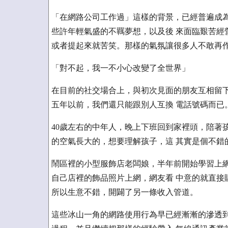
「在網路公司工作過」這樣的背景，已經普遍成為
些許年輕氣盛的不羈夢想，以及後 來面臨艱苦經
或者提起來就苦笑。那樣的氣氛讓很多人不敢再
「對不起，我一不小心改變了全世界」
在目前的社交場合上，與初次見面的朋友互相留下
五年以前，我們還只能跟別人互換 電話號碼而已
40歲左右的中年人，晚上下班回到家裡頭，陪著
的空氣長大的，想要理解孩子，這 其實是個不錯
鬧區裡的小型服飾店老闆娘，半年前開始學習上網
自己店裡的飾品照片上網，網友看 中意的就直接
所以生意不錯，開闢了另一條收入管道。
這些冰山一角的網路使用行為早已經漸漸的滲透到