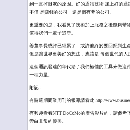
到一直掉眼淚的原因。好的通訊技術 加上好的通訊
不僅 是賺錢的公司，還是個有夢的公司。
更重要的是，我看見了技術加上服務之後能夠帶給
值得我們一輩子追尋。
姜董事長或許已經累了，或許他終於要回歸到生命
但是讓世界更美好的想法，應該是 每個世代的人
這個通訊發達的年代給了我們極佳的工具來做這件
一種力量。
附記：
有關這期商業周刊的報導請看此 http://www.businessweekly.
有興趣看看NTT DoCoMo的廣告影片的，請
旁白非常的優美。