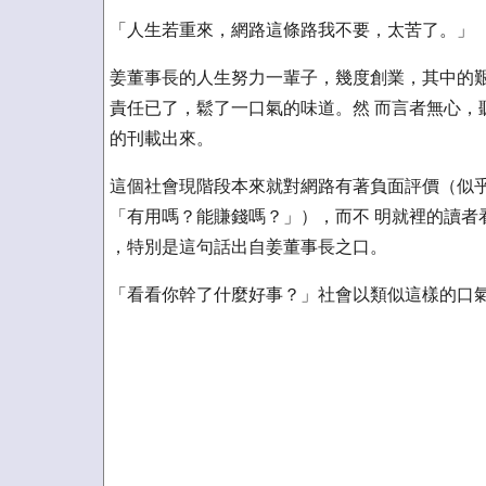
「人生若重來，網路這條路我不要，太苦了。」
姜董事長的人生努力一輩子，幾度創業，其中的艱
責任已了，鬆了一口氣的味道。然 而言者無心，
的刊載出來。
這個社會現階段本來就對網路有著負面評價（似乎
「有用嗎？能賺錢嗎？」），而不 明就裡的讀者
，特別是這句話出自姜董事長之口。
「看看你幹了什麼好事？」社會以類似這樣的口