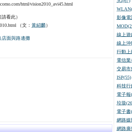
3G(67)
om/html/vision2010_avi45.html
WLAN(
者請看此）
影像電話
on2010.html （文：
黃紹麟
）
MOD(2
線上遊戲
集店面與路邊攤
線上沖印
行動上網
電信業者
交易市集
ISP(55)
科技行銷
電子報(
垃圾(26
電子書(
網路媒體
網路廣告