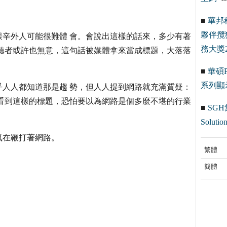
■
華邦
夥伴攬
辛外人可能很難體 會。會說出這樣的話來，多少有著
務大獎2
聽者或許也無意，這句話被媒體拿來當成標題，大落落
■
華碩Pr
系列顯
人人都知道那是趨 勢，但人人提到網路就充滿質疑：
看到這樣的標題，恐怕要以為網路是個多麼不堪的行業
■
SGH
Solution
氣在鞭打著網路。
繁體
簡體