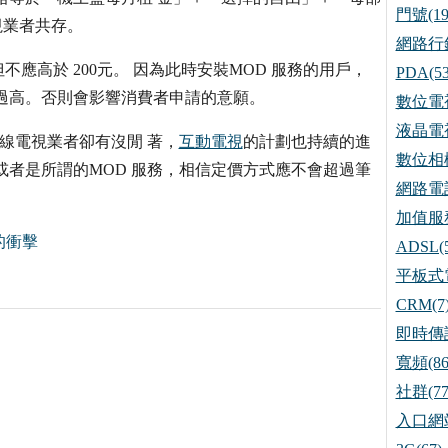
門號(19
視業者共存。
網路行銷
應高於 200元。 因為此時安裝MOD 服務的用戶，
PDA(53
過高。否則會影響消費者申請的意願。
數位電視
液晶電視
線電視業者卻有沒閒 著，
互動電視
的計劃也持續的進
數位相機
或者是所謂的MOD 服務，相信定價方式應不會超過筆
網路電話
加值服務
的衝擊
ADSL(5
平板式電
CRM(7
即時傳訊
寬頻(86
社群(77
入口網站