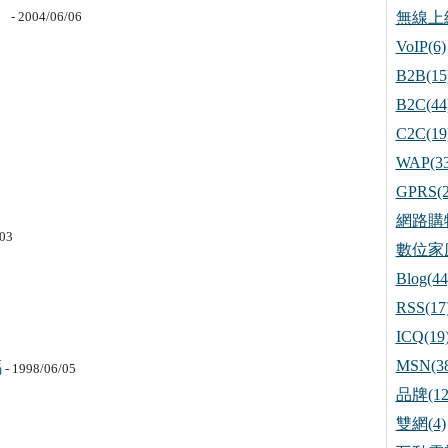
》
- 2004/06/06
無線上網
VoIP(6)
B2B(15
B2C(44
C2C(19
WAP(33
GPRS(2
網路購物
/03
數位家庭
Blog(44
RSS(17
ICQ(19
MSN(38
嗎
- 1998/06/05
品牌(12
雙網(4)