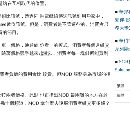
是站在互相取代的位置。
■
華邦
類比訊號，透過同 軸電纜線傳送訊號到用戶家中，
夥伴攬
 Based數位訊號。但是，消費者是不管這些的。消費者只
務大獎2
看的節目。
■
華碩Pr
單一價格，通通給 你看」的模式。消費者每個月繳交
系列顯
頻道。隨著價格競爭越來越激烈，消費者每一塊錢所能買到
■
SGH
Solution
費者負擔的費用會比 較貴。但MOD 服務身為市場的後
繁體
較兩者價格。此點 也正指出MOD 最困難的地方在於
簡體
看幾十個頻道，MOD 拿什麼去說服消費者繳交更多錢？