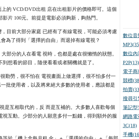
的 VCD/DVD出租 店在出租影片的價格即可。這個
影片 100元。前提是電影必須夠新，夠熱門。
，目前大部分家庭 已經有了有線電視，可能必須考慮
數位音樂
少人會為了得到「選擇的自由」而退掉有線電視？
MP3(35
數位內容
大部分的人在看電 視時，也都是處在很懶惰的狀態。
不到想看的節目，隨便看看或者關機就是了。
P2P(13)
電子商務
，他們很勤勞，很不怕在 電視畫面上做選擇，很不怕多付一
競標(38
的第一批使用者，以及將來絕大多數的使用者，應該都是
拍賣(33
搜尋引擎
電視是互相取代的，反 而是互補的。大多數人喜歡每個
筆記型電
電視互動。少部分的人願意多付一點錢，得到額外的服
網路電視
3C(18)
手機(16
價格等於「機上盒每月租 金」＋「選擇的自由」＋「每部