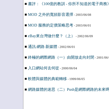
■
書評：《100億的教訓 - 你所不知道的電子商務
■
MOD 之外的寬頻影音選擇
- 2003/06/08
■
MOD 服務的定價策略思考
- 2003/06/01
■
eBay來台灣做什麼？（上）
- 2002/06/09
■
通訊‧網路‧新媒體
- 2002/06/01
■
終極的網際網路（一）由開放走向封閉
- 2001/06
■
入口網站何去何從
- 2000/06/04
■
軟體與媒體的典範轉移
- 1999/06/05
■
網路媒體的迷思（二）Push是網際網路的未來