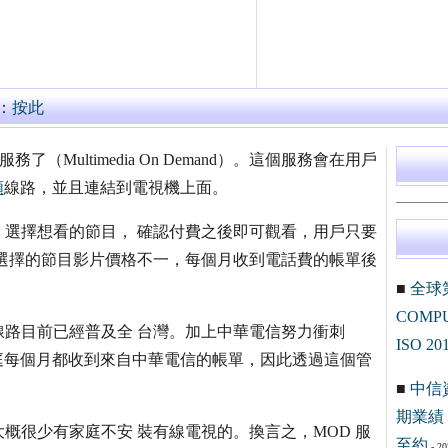
：
按此
服務了（Multimedia On Demand）。這個服務會在用戶
頻
線路，並且連結到電視機上面。
選擇想看的節目， 確認付費之後即可觀看，用戶只要
選擇的節目影片價格不一，每個月收到電話費的帳單後
■
全球
COM
線路目前已經普及全 台灣。加上中華電信努力衝刺
ISO 20
家庭每個月都收到來自中華電信的帳單，因此透過這個管
■
中信
期業績 
概很少有家庭不安 裝有線電視的。換言之，MOD 服
至約
- 20