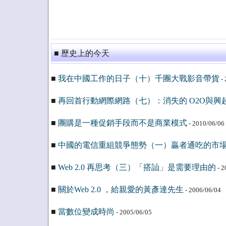
■ 歷史上的今天
■
我在中國工作的日子（十）千團大戰影音帶貨
- 
■
再回首行動網際網路（七）：消失的 O2O與興起的
■
團購是一種促銷手段而不是商業模式
- 2010/06/06
■
中國的電信重組競爭態勢（一）贏者通吃的市
■
Web 2.0 再思考（三）「搭訕」是需要理由的
- 2
■
關於Web 2.0 ，給親愛的黃彥達先生
- 2006/06/04
■
當數位變成時尚
- 2005/06/05