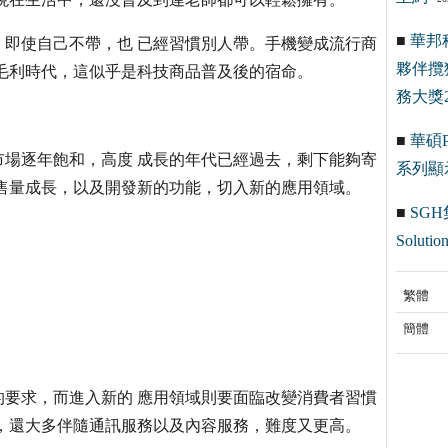
■
華邦
即使自己不帶，也 已經習慣別人帶。手機變成流行商
夥伴攬
毛利時代，這似乎是科技商品普及後的宿命。
務大獎2
■
華碩Pr
場逐年飽和，高度 成長的年代已經過去，剩下能夠寄
系列顯
售量成長，以及開發新的功能，切入新的應用領域。
■
SGH
Solution
繁體
簡體
要求，而進入新的 應用領域則要面臨改變消費者習慣
，還大多伴隨通訊服務以及內容服務，難度又更高。