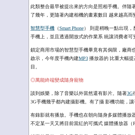
此類整合最早被提出來的方向是照相手機。伴隨著
了幾年，更隨著內建相機的畫素數目 越來越高而
智慧型手機
（
Smart Phone
） 則是稍晚一點出現，
手機上，並且透過開放式的作業系 統讓消費者可
鎖定商用市場的智慧型手機畢竟有其侷限，廠商也
啟示，今年度手機內建
MP3
播放器的 比重大幅提
目。
◎萬能終端變成隨身寵物
談到娛樂，除了音樂以外當然還有影片。隨著
3G
3G手機幾乎都內建攝影機。有了攝 影機功能，
有錄影就有播放。手機也在朝向隨身多媒體播放器
不定某一天又將目前當紅的可攜式 媒體播放器（Portable 