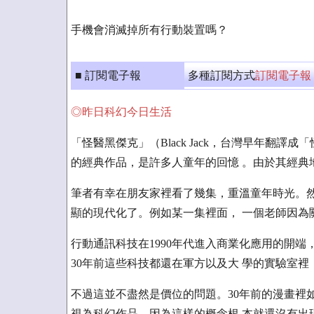
手機會消滅掉所有行動裝置嗎？
■ 訂閱電子報
多種訂閱方式
訂閱電子報
◎昨日科幻今日生活
「怪醫黑傑克」（Black Jack，台灣早年翻譯
的經典作品，是許多人童年的回憶 。由於其經典地
筆者有幸在朋友家裡看了幾集，重溫童年時光。然
顯的現代化了。例如某一集裡面， 一個老師因為
行動通訊科技在1990年代進入商業化應用的開端
30年前這些科技都還在軍方以及大 學的實驗室
不過這並不盡然是價位的問題。30年前的漫畫裡
視為科幻作品。因為這樣的概念根 本就還沒有出