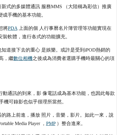
新式的多媒體通訊 服務MMS （大陸稱為彩信）推廣
變成手機的基本功能。
想將
PDA
上面的個 人行事曆名片簿管理等功能實現在
安裝軟體，進行各式的功能擴充。
知道接下去的重心 是娛樂。或許是受到iPOD熱銷的
高，繼
數位相機
之後成為消費者選購手機時最關心的項
行動通訊的到來，影 像電話成為基本功能，也因此每款
讓手機可錄影也似乎很理所當然。
的路上前進，播放 照片，音樂，影片。如此一來，說
Media Player ，
PMP
）整合進來。