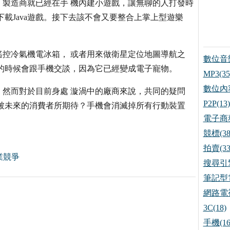
製造商就已經在手 機內建小遊戲，讓無聊的人打發時
下載Java遊戲。接下去該不會又要整合上掌上型遊樂
控冷氣機電冰箱， 或者用來做衛星定位地圖導航之
數位音樂
的時候會跟手機交談，因為它已經變成電子寵物。
MP3(35
數位內容
然而對於目前身處 漩渦中的廠商來說，共同的疑問
P2P(13)
被未來的消費者所期待？手機會消滅掉所有行動裝置
電子商務
競標(38
拍賣(33
業競爭
搜尋引擎
筆記型電
網路電視
3C(18)
手機(16