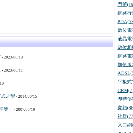
門號(19
網路行銷
PDA(53
數位電視
液晶電視
數位相機
網路電話
寶
- 2023/06/18
加值服務
人
- 2023/06/11
ADSL(5
平板式電
/18
CRM(7
模式之變
- 2014/06/15
即時傳訊
寬頻(86
不平等」
- 2007/06/10
社群(77
入口網站