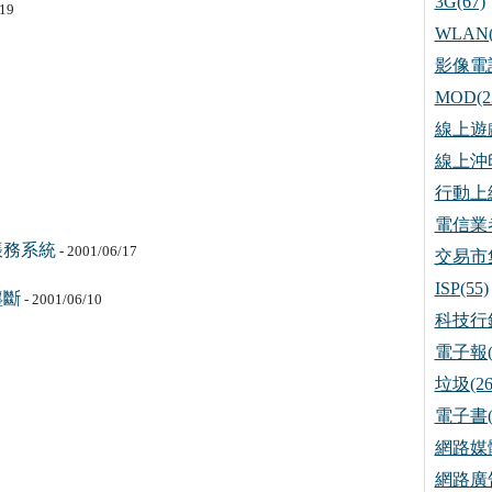
3G(67)
/19
WLAN(
影像電話
MOD(2
線上遊戲
線上沖印
行動上網
電信業者
帳務系統
- 2001/06/17
交易市集
ISP(55)
壟斷
- 2001/06/10
科技行銷
電子報(
垃圾(26
電子書(
網路媒體
網路廣告