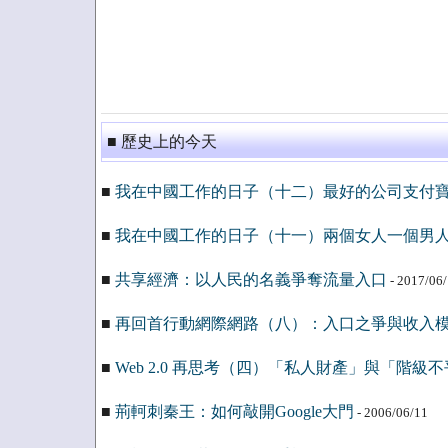
■ 歷史上的今天
■
我在中國工作的日子（十二）最好的公司支付
■
我在中國工作的日子（十一）兩個女人一個男
■
共享經濟：以人民的名義爭奪流量入口
- 2017/06
■
再回首行動網際網路（八）：入口之爭與收入
■
Web 2.0 再思考（四）「私人財產」與「階級
■
荊軻刺秦王：如何敲開Google大門
- 2006/06/11