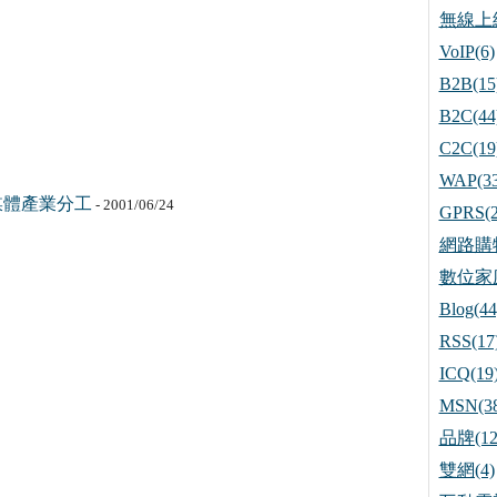
無線上網
VoIP(6)
B2B(15
B2C(44
C2C(19
WAP(33
媒體產業分工
- 2001/06/24
GPRS(2
網路購物
數位家庭
Blog(44
RSS(17
ICQ(19
MSN(38
品牌(12
雙網(4)