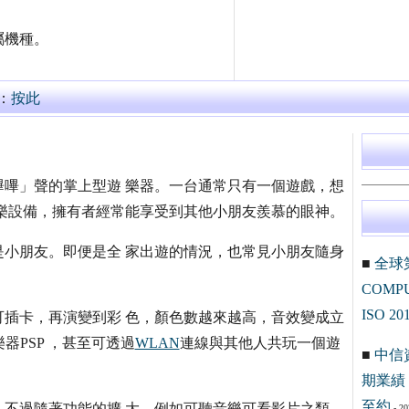
屬機種。
：
按此
嗶嗶」聲的掌上型遊 樂器。一台通常只有一個遊戲，想
樂設備，擁有者經常能享受到其他小朋友羨慕的眼神。
小朋友。即便是全 家出遊的情況，也常見小朋友隨身
■
全球
。
COM
ISO 20
插卡，再演變到彩 色，顏色數越來越高，音效變成立
器PSP ，甚至可透過
WLAN
連線與其他人共玩一個遊
■
中信
期業績 
至約
不過隨著功能的擴 大，例如可聽音樂可看影片之類
- 20