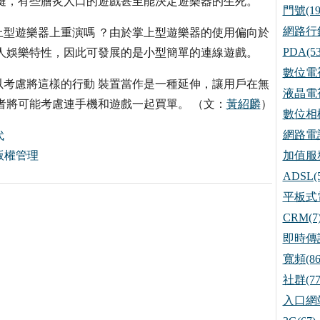
鍵，有些膾炙人口的遊戲甚至能決定遊樂器的生死。
門號(19
網路行銷
型遊樂器上重演嗎 ？由於掌上型遊樂器的使用偏向於
PDA(53
人娛樂特性，因此可發展的是小型簡單的連線遊戲。
數位電視
考慮將這樣的行動 裝置當作是一種延伸，讓用戶在無
液晶電視
者將可能考慮連手機和遊戲一起買單。 （文：
黃紹麟
）
數位相機
網路電話
代
版權管理
加值服務
ADSL(5
平板式電
CRM(7
即時傳訊
寬頻(86
社群(77
入口網站