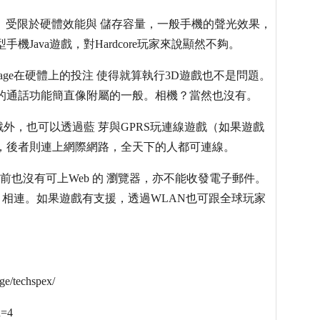
了。受限於硬體效能與 儲存容量，一般手機的聲光效果，
Java遊戲，對Hardcore玩家來說顯然不夠。
Gage在硬體上的投注 使得就算執行3D遊戲也不是問題。
的通話功能簡直像附屬的一般。相機？當然也沒有。
外，也可以透過藍 芽與GPRS玩連線遊戲（如果遊戲
，後者則連上網際網路，全天下的人都可連線。
目前也沒有可上Web 的 瀏覽器，亦不能收發電子郵件。
PSP 相連。如果遊戲有支援，透過WLAN也可跟全球玩家
e/techspex/
d=4