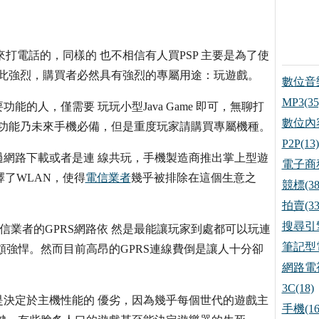
來打電話的，同樣的 也不相信有人買PSP 主要是為了使
性如此強烈，購買者必然具有強烈的專屬用途：玩遊戲。
數位音樂
MP3(35
的人，僅需要 玩玩小型Java Game 即可，無聊打
數位內容
遊樂功能乃未來手機必備，但是重度玩家請購買專屬機種。
P2P(13)
網路下載或者是連 線共玩，手機製造商推出掌上型遊
電子商務
擇了WLAN，使得
電信業者
幾乎被排除在這個生意之
競標(38
拍賣(33
搜尋引擎
，電信業者的GPRS網路依 然是最能讓玩家到處都可以玩連
筆記型電
頗強悍。然而目前高昂的GPRS連線費倒是讓人十分卻
網路電視
3C(18)
決定於主機性能的 優劣，因為幾乎每個世代的遊戲主
手機(16