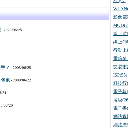
3G(67)
WLAN(
影像電話
MOD(2
理
- 2023/06/25
線上遊戲
線上沖印
行動上網
電信業者
交易市集
殺手？
- 2008/06/29
ISP(55)
與包袱
- 2008/06/22
科技行銷
電子報(
6/24
垃圾(26
05/06/26
電子書(
網路媒體
網路廣告