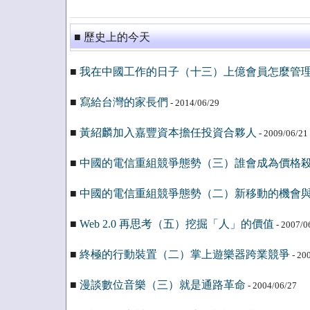
■ 歷史上的今天
■
我在中國工作的日子（十三）上億會員怎麼管
■
寫給台灣的家長們
- 2014/06/29
■
黃紹麟加入嘉豐資本擔任投資合夥人
- 2009/06/21
■
中國的電信重組競爭態勢（三）誰會成為價格
■
中國的電信重組競爭態勢（二）新移動的機會
■
Web 2.0 再思考（五）挖掘「人」的價值
- 2007/0
■
終極的行動裝置（二）掌上遊樂器跨業競爭
- 20
■
漫談數位音樂（三）就是通路革命
- 2004/06/27