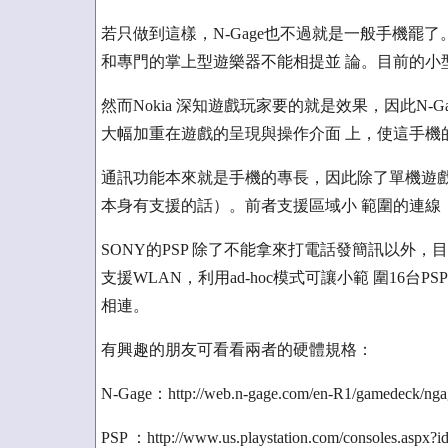
若只做到這樣，N-Gage也不過就是一般手機罷
和專門的掌上型遊樂器不能相提並 論。目前的小型手機
然而Nokia 深知遊戲玩家要的就是效果，因此N-
大幅加重在遊戲的呈現與操作介面 上，使這手機
通訊功能本來就是手機的專長，因此除了單機遊戲
本身有支援的話）。前者支援區域小 範圍的連線
SONY的PSP 除了不能拿來打電話發簡訊以外，
支援WLAN，利用ad-hoc模式可讓小範 圍16台
相連。
有興趣的朋友可看看兩者的硬體規格：
N-Gage：http://web.n-gage.com/en-R1/gamedeck/ngag
PSP ：http://www.us.playstation.com/consoles.aspx?i