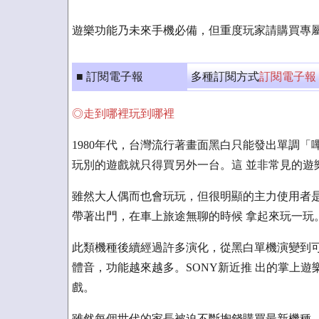
遊樂功能乃未來手機必備，但重度玩家請購買專
■ 訂閱電子報
多種訂閱方式
訂閱電子報
◎走到哪裡玩到哪裡
1980年代，台灣流行著畫面黑白只能發出單調「
玩別的遊戲就只得買另外一台。這 並非常見的遊
雖然大人偶而也會玩玩，但很明顯的主力使用者是
帶著出門，在車上旅途無聊的時候 拿起來玩一玩
此類機種後續經過許多演化，從黑白單機演變到可
體音，功能越來越多。SONY新近推 出的掌上遊樂
戲。
雖然每個世代的家長被迫不斷掏錢購買最新機種，