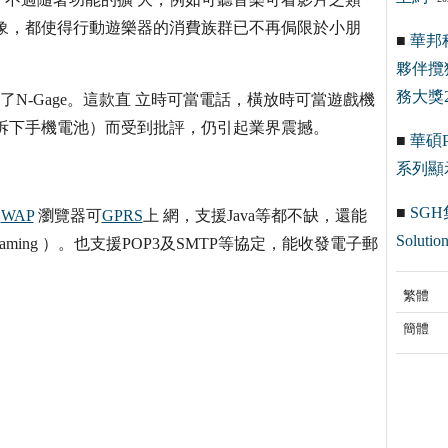
象，都使得行動遊樂器的消費族群已不再侷限於小朋
■
華邦
夥伴攬
務大獎2
發表了N-Gage。這款直 立時可當電話，橫放時可當遊戲機
拆下手機電池）而受到批評，仍引起業界震撼。
■
華碩Pr
系列顯
■
SGH
建
WAP
瀏覽器可
GPRS
上 網，支援Java等都不缺，還能
Solution
eaming ）。也支援POP3及SMTP等協定，能收發電子郵
繁體
簡體