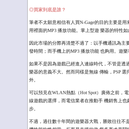
◎買家到底是誰？
筆者不太願意相信有人買N-Gage的目的主要是用
用裡面的MP3 播放功能。掌上型遊 樂器的特
因此市場的分際再清楚不過了：以手機通訊為主要功能
發時間；而手機上的MP3 播放功能 也夠用。
如果不是因為遊戲已經進入連線時代，不管是透過
樂器的意義不大。然而同樣是無線 傳輸，PSP 選
外。
可以預見在WLAN熱點（Hot Spot）廣佈之前
線遊戲的選擇，而電信業者在推動手 機銷售上也
步。
不過，過往數十年間的遊樂器大戰，勝敗往往不是