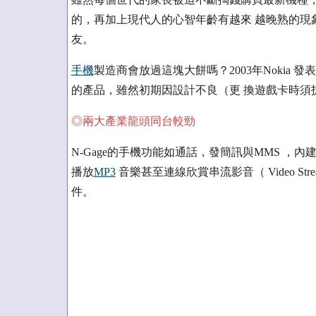
的，再加上現代人的心智年齡有越來 越晚熟的現
友。
手機
製造商會放過這塊大餅嗎？2003年Nokia 
的產品，雖然初期因設計不良（更 換遊戲卡時須
◎兩大產業龍頭同台較勁
N-Gage的手機功能如通話，發簡訊與MMS ，內
播放
MP3
音樂甚至連線欣賞串流影音（ Video Str
件。