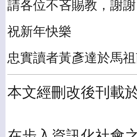
請各位不吝賜教，謝謝
祝新年快樂
忠實讀者黃彥達於馬祖南竿
本文經刪改後刊載於PC 
在步入資訊化社會