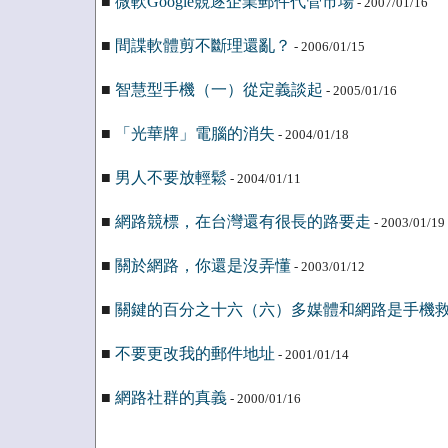
■
微軟Google競逐企業郵件代管市場
- 2007/01/16
■
間諜軟體剪不斷理還亂？
- 2006/01/15
■
智慧型手機（一）從定義談起
- 2005/01/16
■
「光華牌」電腦的消失
- 2004/01/18
■
男人不要放輕鬆
- 2004/01/11
■
網路競標，在台灣還有很長的路要走
- 2003/01/19
■
關於網路，你還是沒弄懂
- 2003/01/12
■
關鍵的百分之十六（六）多媒體和網路是手機
■
不要更改我的郵件地址
- 2001/01/14
■
網路社群的真義
- 2000/01/16