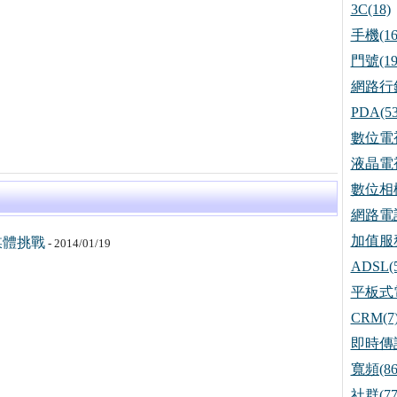
3C(18)
手機(16
門號(19
網路行銷
PDA(53
數位電視
液晶電視
數位相機
網路電話
加值服務
媒體挑戰
- 2014/01/19
ADSL(5
平板式電
CRM(7
即時傳訊
寬頻(86
社群(77