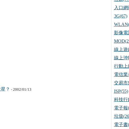
入口網站
3G(67)
WLAN(
影像電話
MOD(2
線上遊戲
線上沖印
行動上網
電信業者
交易市集
救星？
- 2002/01/13
ISP(55)
科技行銷
電子報(
垃圾(26
電子書(