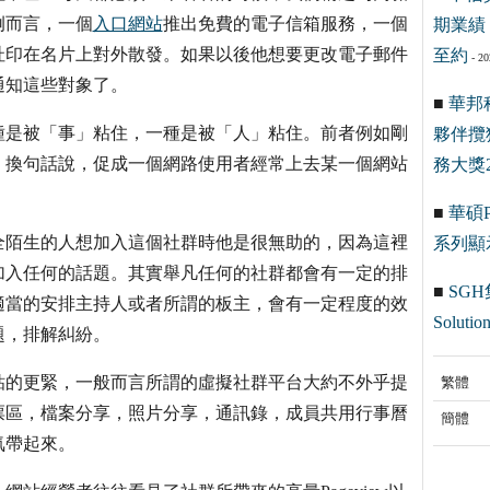
例而言，一個
入口網站
推出免費的電子信箱服務，一個
期業績 
址印在名片上對外散發。如果以後他想要更改電子郵件
至約
- 20
通知這些對象了。
■
華邦
種是被「事」粘住，一種是被「人」粘住。前者例如剛
夥伴攬
。換句話說，促成一個網路使用者經常上去某一個網站
務大獎2
■
華碩Pr
全陌生的人想加入這個社群時他是很無助的，因為這裡
系列顯
加入任何的話題。其實舉凡任何的社群都會有一定的排
■
SGH
適當的安排主持人或者所謂的板主，會有一定程度的效
Solution
題，排解糾紛。
粘的更緊，一般而言所謂的虛擬社群平台大約不外乎提
繁體
票區，檔案分享，照片分享，通訊錄，成員共用行事曆
簡體
氣帶起來。