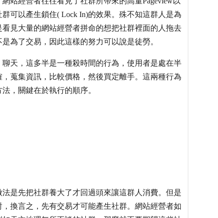
站經營者往往看見了社群所帶來的高量Pageview以
以產生鎖住( Lock In)的效果。殊不知這群人是為
是看見大量的網站經營者拼命的想把社群裡面的人拖去
不是為了交易，因此這樣的努力可以說是徒勞。
，聊天，這多半是一種殺時間的行為，使用者是處在半
確，蒐集資訊，比較價格，然後買定離手。這兩種行為
方法，關鍵在於執行的順序。
做法是先把社群養大了才回過頭來讓這群人消費。但是
對，換言之，先有交易才可能產生社群。網站經營者如