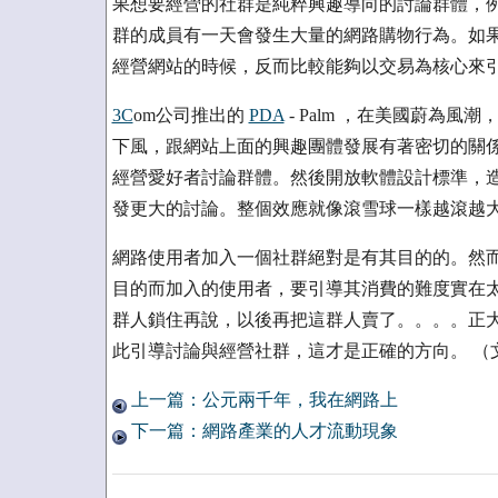
果想要經營的社群是純粹興趣導向的討論群體，
群的成員有一天會發生大量的網路購物行為。如
經營網站的時候，反而比較能夠以交易為核心來
3C
om公司推出的
PDA
- Palm ，在美國蔚為風潮
下風，跟網站上面的興趣團體發展有著密切的關
經營愛好者討論群體。然後開放軟體設計標準，造
發更大的討論。整個效應就像滾雪球一樣越滾越
網路使用者加入一個社群絕對是有其目的的。然
目的而加入的使用者，要引導其消費的難度實在
群人鎖住再說，以後再把這群人賣了。。。。正
此引導討論與經營社群，這才是正確的方向。 （
上一篇：公元兩千年，我在網路上
下一篇：網路產業的人才流動現象