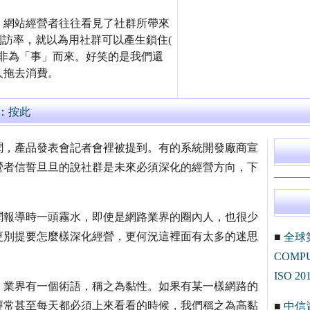
。網站經營者往往看見了社群所帶來
複到訪率，就以為用社群可以產生鎖住(
來而非為「事」而來。好笑的是我們還
人拖去消費。
：
按此
聞，產品發表會記者會裡被提到。有的系統開發廠商宣
營者信誓旦旦的說社群是未來必須深化的經營方向，下
聞報導時一頭霧水，即使是網路業界的圈內人，也很少
更別提要怎麼樣深化經營，更何況這裡面有太多的迷思
■
全球
COM
ISO 20
。業界有一個術語，稱之為黏性。如果有某一樣網路的
經常甚至每天都必須上來看看的時候，我們稱之為高黏
■
中信