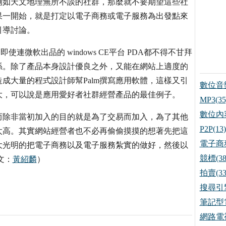
例如天文地理無所不談的社群，那麼就不要期望這些社
果一開始，就是打定以電子商務或電子服務為出發點來
引導討論。
，即使連微軟出品的 windows CE平台 PDA都不得不甘拜
係。除了產品本身設計優良之外，又能在網站上適度的
成大量的程式設計師幫Palm撰寫應用軟體，這樣又引
數位音樂
大，可以說是應用愛好者社群經營產品的最佳例子。
MP3(35
數位內容
而除非當初加入的目的就是為了交易而加入，為了其他
P2P(13)
太高。其實網站經營者也不必再偷偷摸摸的想著先把這
電子商務
大光明的把電子商務以及電子服務紮實的做好，然後以
競標(38
文：
黃紹麟
）
拍賣(33
搜尋引擎
筆記型電
網路電視