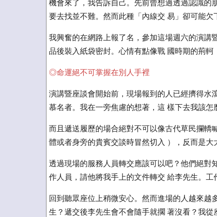
機會來了，我告訴自己。先前曾想過透過認識的朋
要去找並不難。然而此種「內線交 易」卻可能欠
我興奮的在網路上報了名，參加這場週六的演講暨
品後裝入紙袋密封。心情有點像戰 國時期的荊軻
◎命運絕不可掌握在別人手裡
演講暨座談會開始前，現場報到的人已經擠得水瀉
慕名者。我在一旁焦慮的想著，這 樣下去我該怎
而且遞送履歷的場合絕對不可以像古代草民攔轎喊
體或者身旁的貴賓交談時冒然切入 ），反而是大
透過現場的服務人員轉交應該可以吧？他們絕對知
作人員，請他將我手上的文件轉交 給李先生。工
回到聽眾座位上稍微安心。然而進場的人越來越多
生？遞交後李先生會不會隨手就擱 著沒看？我從