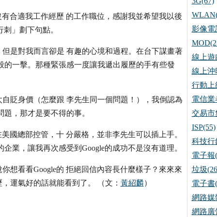
3G(67)
WLAN(
前沒有合適我工作經歷 的工作職位，感謝我並希望我以後
影像電話
「行刺」劃下句點。
MOD(2
但是對我而言卻是 有趣的心境和過程。在台下謀畫著
線上遊戲
般的一擊。那種緊張感一度讓我遞出履歷的手有些發
線上沖印
行動上網
電信業者
自貶身價（怎麼跟 李先生同一個問題！），我倒認為
問題，那才是要不得的事。
交易市集
ISP(55)
都在美國總部控管，十 分嚴格，並非李先生可以插上手。
科技行銷
企業，讓我再次感受到Google的成功不是沒有道理。
電子報(
想看看Google的 拒絕回信內容長什麼樣子？來來來
垃圾(26
網投投履歷，運氣好的話就能看到了。 （文：
黃紹麟
）
電子書(
網路媒體
網路廣告