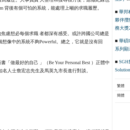
gle.com 背後有個可怕的系統，能處理上噸的求職履歷。
■
華邦
夥伴攬
務大獎2
海的焦慮想必每個求職 者都深有感受。或許跨國公司總是
■
華碩Pr
個想像中的系統不夠Powerful。總之，它就是沒有回
系列顯
■
SGH
最好的自己 」（Be Your Personal Best ）正體中
Solution
知名人士詹宏志先生及馬英九市長進行對談。
繁體
簡體