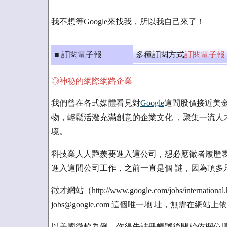
我不想等Google來找我，所以我自己來了！
■ 訂閱電子報
多種訂閱方式
訂閱電子報
◎神秘的網際網路企業
我們曾在各式媒體看見對
Google
這間股價接近美
物，輕鬆活潑充滿創意的企業文化 ，聚集一流人
境。
科技業人人艷羨要進入這公司，想必應徵者履歷表
進入這間公司工作，之前一直是個 謎，因為頂多只
徵才網站（http://www.google.com/jobs/inte
jobs@google.com 這個唯一地 址，無需
以美國微軟為例，你得先註冊帳號後開始依欄位填