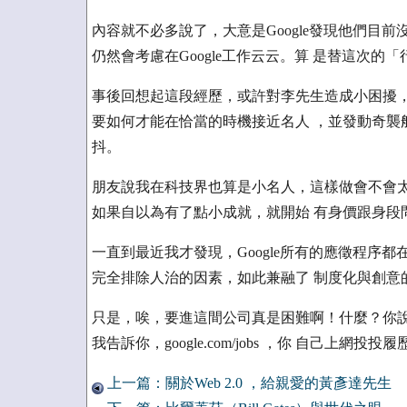
內容就不必多說了，大意是Google發現他們目
仍然會考慮在Google工作云云。算 是替這次的
事後回想起這段經歷，或許對李先生造成小困擾，
要如何才能在恰當的時機接近名人 ，並發動奇襲
抖。
朋友說我在科技界也算是小名人，這樣做會不會太
如果自以為有了點小成就，就開始 有身價跟身段
一直到最近我才發現，Google所有的應徵程序
完全排除人治的因素，如此兼融了 制度化與創意的
只是，唉，要進這間公司真是困難啊！什麼？你說你
我告訴你，google.com/jobs ，你 自己上
上一篇：關於Web 2.0 ，給親愛的黃彥達先生