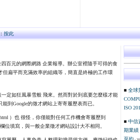
：
按此
金四百元的網際網路 企業報導。辦公室裡隨手可得的食
才但扁平而充滿效率的組織等，簡直是終極的工作環
■
全球
一定如狂風暴雪般 飛來。然而對於到底要怎麼樣才能
COM
能到Google的徵才網站上寄寄履歷表而已。
ISO 20
rnational.html ）也 很怪，你僅能對任何工作機會寄履歷到
■
中信
在網站上依欄位填寫，與一般企業徵才網站設計大不相同。
期業績 
至約
寫履歷。人事負責 人整理和搜尋很方便，應徵紀錄也
- 20