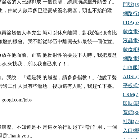
簽名的人已經排成 一個長龍，繞到演講廳外頭去了。
門號(19
生，由於人數眾多已經變成簽名機器，頭也不抬的猛
網路行銷
PDA(53
數位電視
再簽幾個人李先生 就可以休息離開，對我的記憶會比
液晶電視
履歷的機會。我不斷從隊伍中離開去排最後一個位置。
數位相機
放在他面前。正當 他反射性的要簽下去時，我把履歷
網路電話
gle來找我，所以我自己來了！」
加值服務
ADSL(5
。我說：「這是我 的履歷，請多多指教！」他說了聲
平板式電
旁邊工作人員有些尷尬，後頭還有人呢，我趕忙下臺。
CRM(7
.com/jobs
即時傳訊
寬頻(86
社群(77
履歷。不知道是不 是這次的行動起了些許作用，一個
入口網站
hank you 。