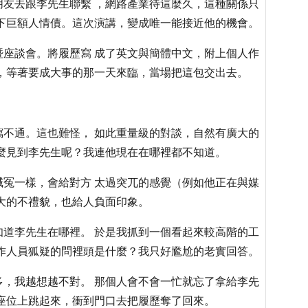
友去跟李先生聯繫 ，網路產業待這麼久，這種關係只
下巨額人情債。這次演講，變成唯一能接近他的機會。
座談會。將履歷寫 成了英文與簡體中文，附上個人作
，等著要成大事的那一天來臨，當場把這包交出去。
不通。這也難怪， 如此重量級的對談，自然有廣大的
麼見到李先生呢？我連他現在在哪裡都不知道。
冤一樣，會給對方 太過突兀的感覺（例如他正在與媒
大的不禮貌，也給人負面印象。
道李先生在哪裡。 於是我抓到一個看起來較高階的工
作人員狐疑的問裡頭是什麼？我只好尷尬的老實回答。
，我越想越不對。 那個人會不會一忙就忘了拿給李先
座位上跳起來，衝到門口去把履歷奪了回來。