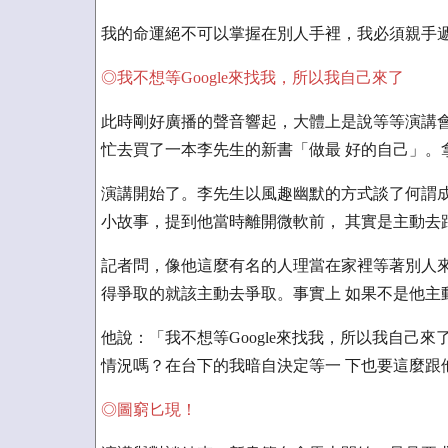
我的命運絕不可以掌握在別人手裡，我必須親手
◎我不想等Google來找我，所以我自己來了
此時剛好廣播的聲音響起，大體上是說等等演講會
忙去買了一本李先生的新書「做最 好的自己」。
演講開始了。李先生以風趣幽默的方式談了何謂成
小故事，提到他當時離開微軟前， 其實是主動去跟G
記者問，像他這麼有名的人理當在家裡等著別人來
得爭取的就該主動去爭取。事實上 如果不是他主動
他說：「我不想等Google來找我，所以我自己
情況嗎？在台下的我暗自決定等一 下也要這麼跟
◎圖窮匕現！