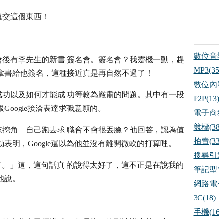
遞交這個東西！
數位音樂
後有李先生的新書 簽名會。簽名會？我靈機一動，趕
MP3(35
拿書給他簽名，這種接近真是再自然不過了！
數位內容
功以及如何才能成 功等較為嚴肅的問題。其中有一段
P2P(13)
oogle接洽表達求職意願的。
電子商務
競標(38
挖角，自己跑去求 職會不會很丟臉？他回答，認為值
拍賣(33
表明，Google還以為他並沒有離開微軟的打算哩。
搜尋引擎
來了。」這，這句話真 的說得太好了，這不正是在說我的
筆記型電
他說。
網路電視
3C(18)
手機(16