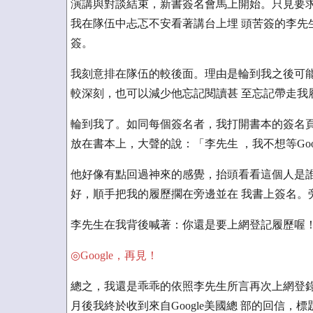
演講與對談結束，新書簽名會馬上開始。只見要求
我在隊伍中忐忑不安看著講台上埋 頭苦簽的李先
簽。
我刻意排在隊伍的較後面。理由是輪到我之後可能
較深刻，也可以減少他忘記閱讀甚 至忘記帶走我
輪到我了。如同每個簽名者，我打開書本的簽名頁
放在書本上，大聲的說：「李先生 ，我不想等Goo
他好像有點回過神來的感覺，抬頭看看這個人是誰
好，順手把我的履歷擱在旁邊並在 我書上簽名。
李先生在我背後喊著：你還是要上網登記履歷喔！googl
◎Google，再見！
總之，我還是乖乖的依照李先生所言再次上網登錄
月後我終於收到來自Google美國總 部的回信，標題是T