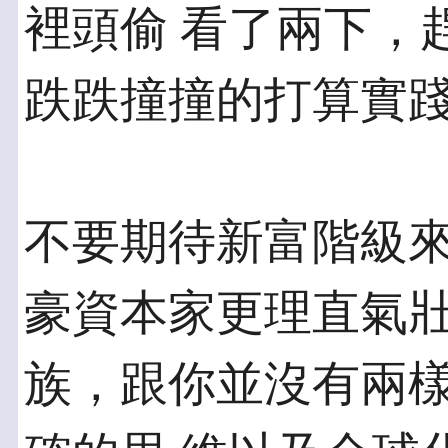
裡頭偷 看了兩下，
跌跌撞撞的打算實
不要期待新富階級
豪資本家更理直氣壯
族，跟你並沒有兩