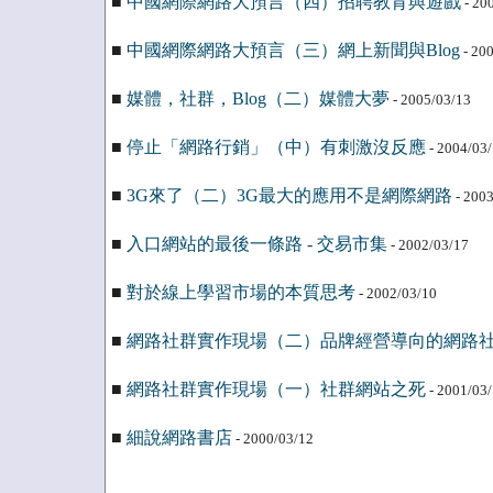
■
中國網際網路大預言（四）招聘教育與遊戲
- 20
■
中國網際網路大預言（三）網上新聞與Blog
- 20
■
媒體，社群，Blog（二）媒體大夢
- 2005/03/13
■
停止「網路行銷」（中）有刺激沒反應
- 2004/03
■
3G來了（二）3G最大的應用不是網際網路
- 2003
■
入口網站的最後一條路 - 交易市集
- 2002/03/17
■
對於線上學習市場的本質思考
- 2002/03/10
■
網路社群實作現場（二）品牌經營導向的網路
■
網路社群實作現場（一）社群網站之死
- 2001/03
■
細說網路書店
- 2000/03/12