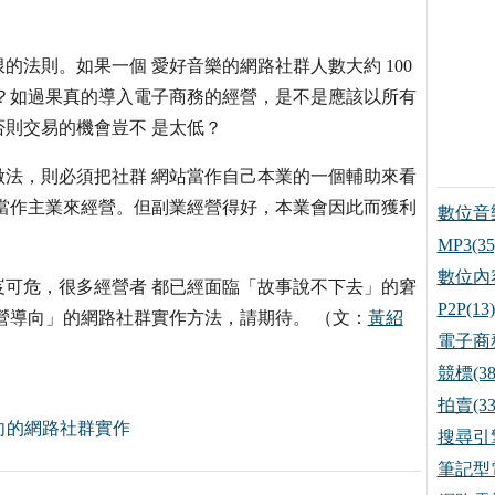
法則。如果一個 愛好音樂的網路社群人數大約 100
？如過果真的導入電子商務的經營，是不是應該以所有
則交易的機會豈不 是太低？
法，則必須把社群 網站當作自己本業的一個輔助來看
當作主業來經營。但副業經營得好，本業會因此而獲利
數位音樂
MP3(35
數位內容
可危，很多經營者 都已經面臨「故事說不下去」的窘
P2P(13)
營導向」的網路社群實作方法，請期待。 （文：
黃紹
電子商務
競標(38
拍賣(33
向的網路社群實作
搜尋引擎
筆記型電