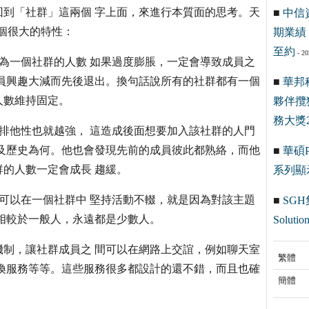
到「社群」這兩個 字上面，來進行本質面的思考。天
■
中信
三個很大的特性：
期業績 
至約
- 20
因為一個社群的人數 如果過度膨脹，一定會導致成員之
員興趣大減而先後退出。換句話說所有的社群都有一個
■
華邦
人數維持固定。
夥伴攬
務大獎2
，排他性也就越強， 這造成後面想要加入該社群的人門
及歷史為何。他也會發現先前的成員彼此都熟絡，而他
■
華碩Pr
的人數一定會成長 趨緩。
系列顯
人可以在一個社群中 堅持活動不輟，就是因為對該主題
■
SGH
相較於一般人，永遠都是少數人。
Solution
制，讓社群成員之 間可以在網路上交誼，例如聊天室
繁體
換服務等等。這些服務很多都設計的還不錯，而且也確
簡體