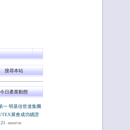
搜尋本站
今日產業動態
第一 明基佳世達集團
PUTEX展會成功續證
121
- 2024/07/26