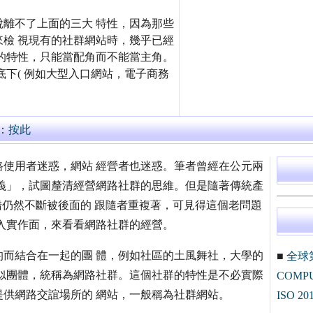
離不了上面的三大 特性，因為那些
檢 視現有的社群網站時，幾乎已經
的特性，只能當配角而不能當主角。
下( 例如大型入口網站，電子商務
：
按此
使用者迷惑，網站 經營者也迷惑。筆者曾經在公元兩
義」，試圖釐清經營網路社群的思維。但是隨著傳統產
錯仍然不斷被後面的 跟隨者重複著，可見得這個老問題
入實作面，來看看網路社群的經營。
而結合在一起的團 體，例如社區的土風舞社，大學的
■
全球
似團體，統稱為網路社群。這個社群的特性是不必實際
COM
供網路交誼場所的 網站，一般稱為社群網站。
ISO 20