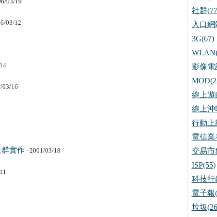
06/03/19
社群(77
06/03/12
入口網站
3G(67)
WLAN(
/14
影像電話
MOD(2
/03/16
線上遊戲
線上沖印
行動上網
電信業者
社群實作
- 2001/03/18
交易市集
ISP(55)
/11
科技行銷
電子報(
垃圾(26