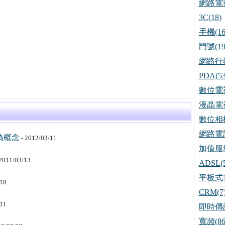
網路電視
3C(18)
手機(16
門號(19
網路行銷
PDA(53
數位電視
液晶電視
數位相機
網路電話
偽概念
- 2012/03/11
加值服務
2011/03/13
ADSL(5
平板式電
/18
CRM(7
/11
即時傳訊
寬頻(86