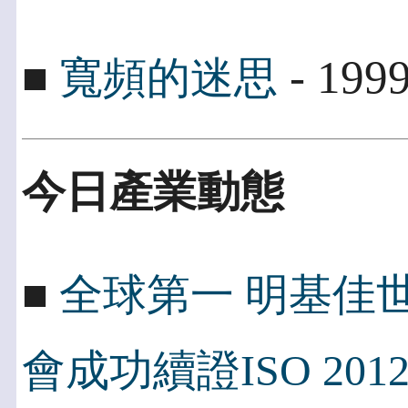
- 1999
■
寬頻的迷思
今日產業動態
■
全球第一 明基佳世
會成功續證ISO 2012