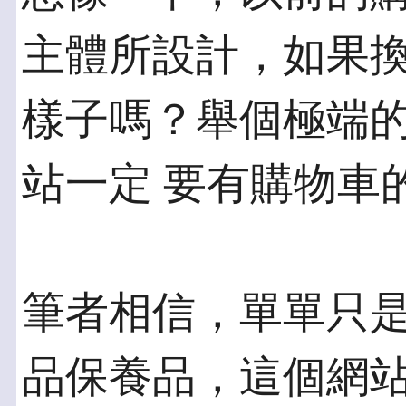
主體所設計，如果換
樣子嗎？舉個極端
站一定 要有購物車
筆者相信，單單只
品保養品，這個網站