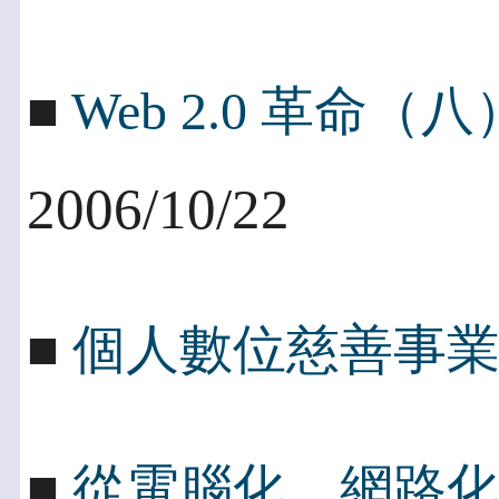
■
Web 2.0 革命
2006/10/22
■
個人數位慈善事
■
從電腦化，網路