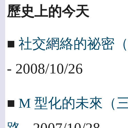
歷史上的今天
■
社交網絡的祕密
- 2008/10/26
■
M 型化的未來（
- 2007/10/28