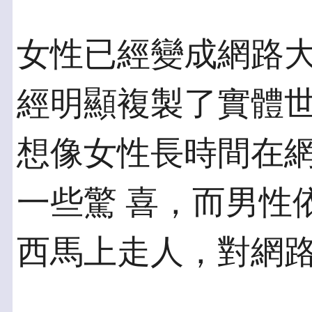
女性已經變成網路
經明顯複製了實體世
想像女性長時間在
一些驚 喜，而男性
西馬上走人，對網