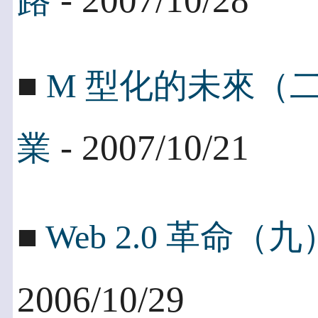
路
■
M 型化的未來（
- 2007/10/21
業
■
Web 2.0 革命
2006/10/29