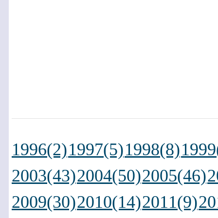
1996(2)
1997(5)
1998(8)
1999
2003(43)
2004(50)
2005(46)
2
2009(30)
2010(14)
2011(9)
20