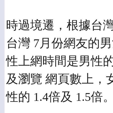
時過境遷，根據台
台灣 7月份網友的男女
性上網時間是男性的 
及瀏覽 網頁數上，
性的 1.4倍及 1.5倍