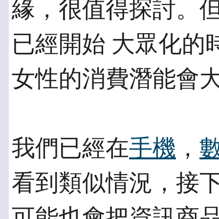
緣，很值得探討。
已經開始 大眾化的
女性的消費潛能會
我們已經在
手機
，
看到類似情況，接下
可能也會把資訊商