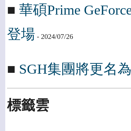
■
華碩Prime GeFo
登場
- 2024/07/26
■
SGH集團將更名為Peng
標籤雲