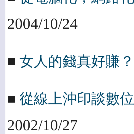
2004/10/24
■
女人的錢真好賺
■
從線上沖印談數
2002/10/27