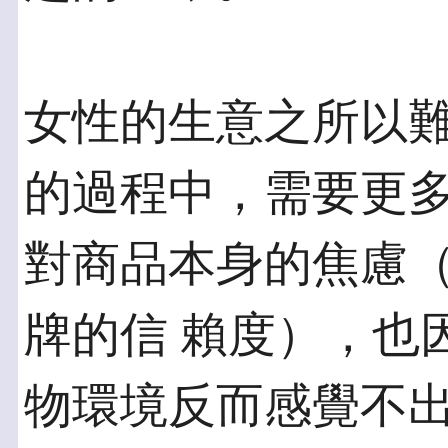
女性的生意之所以
的過程中，需要更多
對商品本身的焦慮
牌的信 賴度），也
物環境反而感覺不