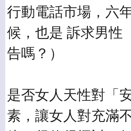
行動電話市場，六
候，也是 訴求男性
告嗎？）
是否女人天性對「
素，讓女人對充滿不