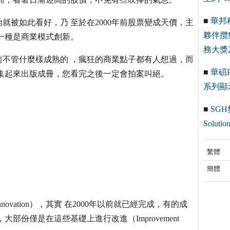
■
華邦
始就被如此看好，乃 至於在2000年前股票變成天價，主
夥伴攬
一種是商業模式創新。
務大獎2
前不管什麼樣成熟的 ，瘋狂的商業點子都有人想過，而
■
華碩Pr
集起來出版成冊，您看完之後一定會拍案叫絕。
系列顯
■
SGH
Solution
繁體
簡體
vation），其實 在2000年以前就已經完成，有的成
部份僅是在這些基礎上進行改進（Improvement