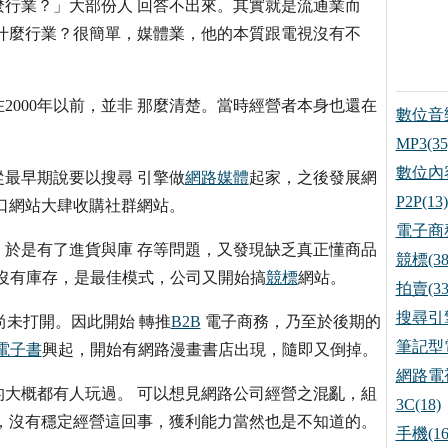
行業？」大部份人 回答不出來。其實就是流通業而
什麼行業？很簡單，媒體業，他的本質跟電視沒有不
000年以前，並非 那麼清楚。當時經營者本身也還在
數位音樂
MP3(35
數位內容
最早期說要以搜尋 引擎做
網路媒體
起家，之後發展網
P2P(13)
口網站大肆收購社群網站。
電子商務
，於是有了進貨與庫 存等問題，又發現缺乏真正懂商品
競標(38
沒有庫存，是最佳模式，公司又開始搞
競標
網站。
拍賣(33
搜尋引擎
未打開。因此開始 轉推
B2B
電子商務，乃至於後期的
筆記型電
電子書
興起，開始有網路漫畫書店出現，隨即又倒掉。
網路電視
的大概都有人玩過。 可以想見網路公司經營之混亂，組
3C(18)
，沒有穩定經營這回事，獲利能力當然也是不知道的。
手機(16