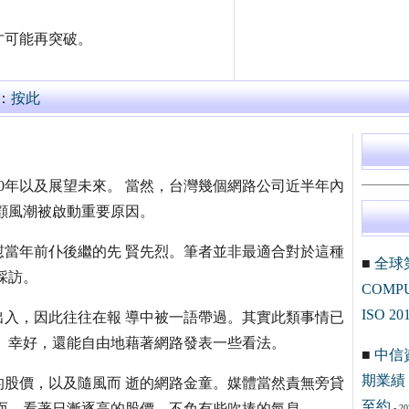
才可能再突破。
：
按此
0年以及展望未來。 當然，台灣幾個網路公司近半年內
顧風潮被啟動重要原因。
當年前仆後繼的先 賢先烈。筆者並非最適合對於這種
■
全球
採訪。
COM
ISO 20
入，因此往往在報 導中被一語帶過。其實此類事情已
。幸好，還能自由地藉著網路發表一些看法。
■
中信
期業績 
股價，以及隨風而 逝的網路金童。媒體當然責無旁貸
至約
而，看著日漸逐高的股價，不免有些吹捧的氣息。
- 20