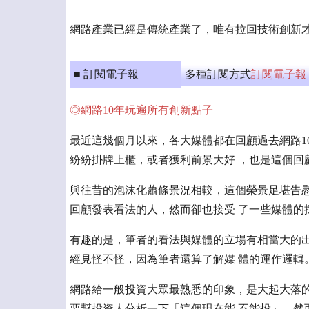
網路產業已經是傳統產業了，唯有拉回技術創新
■ 訂閱電子報
多種訂閱方式
訂閱電子報
◎網路10年玩遍所有創新點子
最近這幾個月以來，各大媒體都在回顧過去網路1
紛紛掛牌上櫃，或者獲利前景大好 ，也是這個回
與往昔的泡沫化蕭條景況相較，這個榮景足堪告慰
回顧發表看法的人，然而卻也接受 了一些媒體的
有趣的是，筆者的看法與媒體的立場有相當大的出
經見怪不怪，因為筆者還算了解媒 體的運作邏輯
網路給一般投資大眾最熟悉的印象，是大起大落的
要幫投資人分析一下「這個現在能 不能投」。然