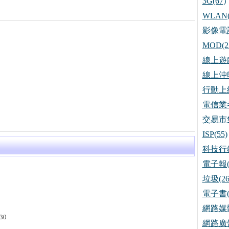
3G(67)
WLAN(
影像電話
MOD(2
線上遊戲
線上沖印
行動上網
電信業者
交易市集
ISP(55)
科技行銷
電子報(
垃圾(26
電子書(
網路媒體
/30
網路廣告