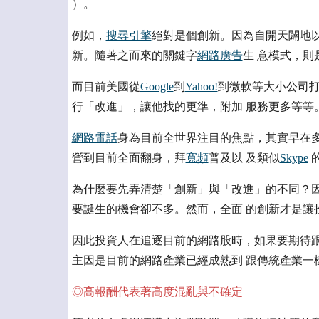
）。
例如，
搜尋引擎
絕對是個創新。因為自開天闢地以
新。隨著之而來的關鍵字
網路廣告
生 意模式，則
而目前美國從
Google
到
Yahoo!
到微軟等大小公司打
行「改進」，讓他找的更準，附加 服務更多等等
網路電話
身為目前全世界注目的焦點，其實早在多
營到目前全面翻身，拜
寬頻
普及以 及類似
Skype
為什麼要先弄清楚「創新」與「改進」的不同？因
要誕生的機會卻不多。然而，全面 的創新才是讓
因此投資人在追逐目前的網路股時，如果要期待跟2
主因是目前的網路產業已經成熟到 跟傳統產業一
◎高報酬代表著高度混亂與不確定