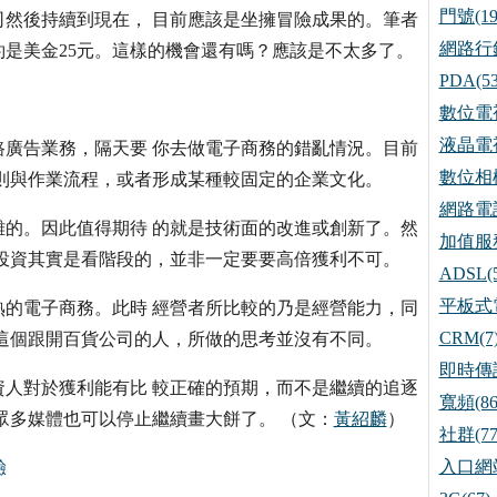
門號(19
然後持續到現在， 目前應該是坐擁冒險成果的。筆者
網路行銷
約是美金25元。這樣的機會還有嗎？應該是不太多了。
PDA(53
數位電視
液晶電視
廣告業務，隔天要 你去做電子商務的錯亂情況。目前
數位相機
則與作業流程，或者形成某種較固定的企業文化。
網路電話
的。因此值得期待 的就是技術面的改進或創新了。然
加值服務
投資其實是看階段的，並非一定要要高倍獲利不可。
ADSL(5
平板式電
的電子商務。此時 經營者所比較的乃是經營能力，同
CRM(7
這個跟開百貨公司的人，所做的思考並沒有不同。
即時傳訊
人對於獲利能有比 較正確的預期，而不是繼續的追逐
寬頻(86
眾多媒體也可以停止繼續畫大餅了。 （文：
黃紹麟
）
社群(77
入口網站
驗