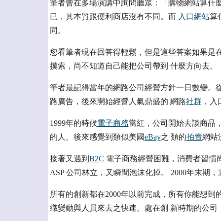
筆者曾在多場演講中詢問聽眾：「購物網站算什麼
已，其本質跟便利商店沒有不同。而
入口網站
算
同。
您看筆者現在回答得輕鬆，但是這些答案如果是在2
摸索，尚不知道自己能把公司帶到 什麼方向去。
筆者最記得當年的網路公司經營方針一日數變。從
路廣告，後來開始經營人氣鼎盛的 網路
社群
，入
1999年的時候
電子商務
當紅，公司開始去談商品
的人。後來感覺到類似美國
eBay
之 類的
拍賣
網站
接著又遇到
B2C
電子商務經營困難，消費者習慣尚
ASP 公司林立，又瞬間泡沫化掉。 2000年末期，
所有的創新都在2000年以前完成，所有你能想到
織變動與人員來去之快速。處在創 新時期的公司