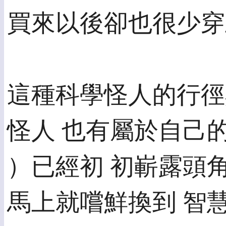
買來以後卻也很少穿
這種科學怪人的行徑
怪人 也有屬於自己的
）已經初 初嶄露頭
馬上就嚐鮮換到 智