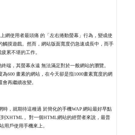
手機上網使用者最頭痛 的「左右捲動螢幕」行為，變成使
的觸摸遊戲。然而，網站版面寬度仍急速成長中，而手
成疲累不堪的工作。
終端，其螢幕永遠 無法滿足對於一般網站的瀏覽。
為600 畫素的網站，在今天卻是指1000畫素寬度的網
還會再繼續改變。
上網時，就期待這種過 於簡化的手機WAP 網站最好早點
到XHTML 。對一個HTML網站的經營者來說，最普
網站用戶使用手機來上。