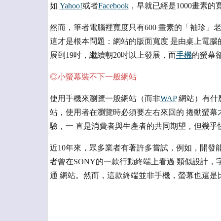
如
Yahoo!
或者
Facebook
，早就已經是1000畫素的
然而，筆者電腦裡寬度只有600 畫素的「袖珍」
這才是根本問題：網站的版面寬度 是由桌上電腦
展到19吋，繼續朝20吋以上發展，而
手機
的螢幕
◎小螢幕裝不下一般網站
使用手機來瀏覽一般網站（而非
WAP
網站）有什麼
站，使用者在瀏覽時必須要左右來回的 捲動螢幕
驗，一 直是消費者與生產者的共同期望，但幾乎
近10年來，眾多業者有著許多嘗試，例如，開發
者曾在SONY的一款行動終端上看過 類似設計
通 網站。然而，這款終端並非手機，螢幕也還是