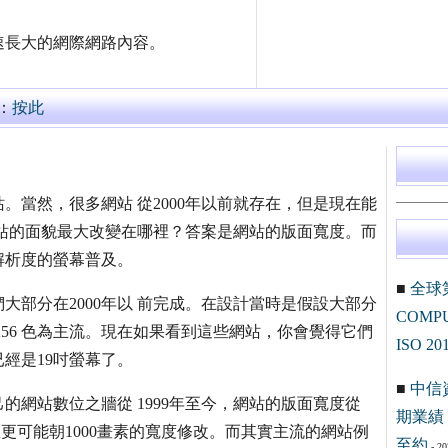
速長大的網際網路內容。
：
按此
站。當然，很多網站 從2000年以前就存在，但是現在能
站的面貌最大改變在哪裡？答案是網站的版面寬度。而
解析度的螢幕普及。
■
全球
部分在2000年以 前完成。在設計當時是假設大部分
COM
 與256 色為主流。現在如果看到這些網站，你會覺得它們
ISO 20
經是19吋螢幕了。
■
中信
網站數位之牆從 1999年至今，網站的版面寬度從
期業績 
現在更可能朝1000畫素的寬度修改。而其實主流的網站例
至約
- 20