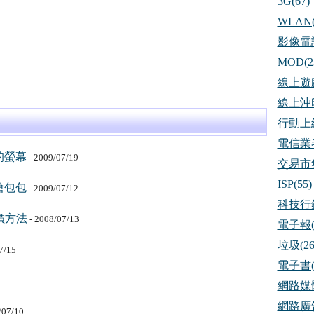
3G(67)
WLAN(
影像電話
MOD(2
線上遊戲
線上沖印
行動上網
電信業者
的螢幕
- 2009/07/19
交易市集
ISP(55)
搶包包
- 2009/07/12
科技行銷
價方法
- 2008/07/13
電子報(
垃圾(26
7/15
電子書(
網路媒體
網路廣告
/07/10