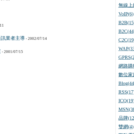
無線上網
VoIP(6)
B2B(15
/11
B2C(44
通訊業者主導
- 2002/07/14
C2C(19
WAP(33
案
- 2001/07/15
GPRS(2
網路購物
數位家庭
Blog(44
RSS(17
ICQ(19
MSN(38
品牌(12
雙網(4)