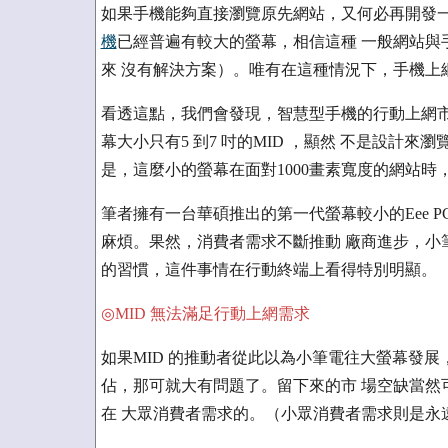
如果手機能夠直接瀏覽原先網站，又何必再開發一個
機
已經普遍有較大的螢幕，相信這種 一般網站與
來 沒有解決方案）。唯有在這種情況下，手機上
看透這點，我們會發現，智慧型手機的行動上網市
幕大小只有5 到7 吋的MID ，顯然 不是設計
是，這麼小的螢幕在面對1000畫素寬度的網站時
筆者擁有一台華碩推出的第一代螢幕較小的Eee 
麻煩。果然，消費者需求不斷推動 廠商進步，小
的習慣，這件事情在行動終端上看得特別明顯。
◎MID 無法滿足行動上網需求
如果MID 的推動者從此以為小筆電往大螢幕發
佔，那可就大有問題了。留下來的市 場空缺當然
在 大眾消費者需求的。（小眾消費者需求則是永