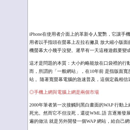
iPhone在使用者介面上的革新令人驚艷，它讓
用者以手指頭在螢幕上左拉右撇及 放大縮小版面
機螢幕大小幾乎沒變。遲早有一天這種遊戲要變
這才是問題的本質：大小約略能放在口袋裡的行動
而，所謂的「一般網站」，在10年前 是指版面寬度
站 。隨著寬螢幕電腦的急速普及，這個定義相信
◎手機上網與電腦上網是兩個市場
2000年筆者第一次接觸到黑白畫面的WAP 行動
死光。然而它不但沒死，還從WML 語 言逐漸發展
遍的做法 就是另外開發一個WAP 網站，給自己