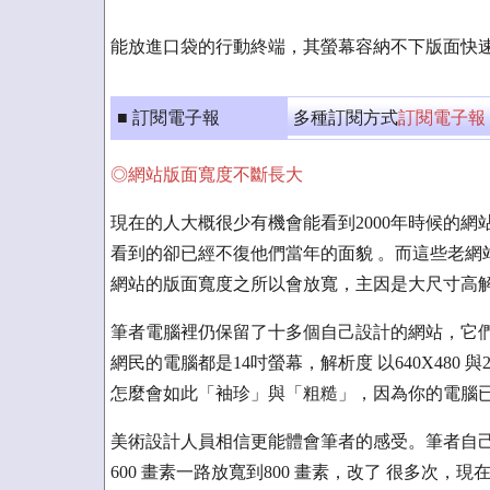
能放進口袋的行動終端，其螢幕容納不下版面快
■ 訂閱電子報
多種訂閱方式
訂閱電子報
◎網站版面寬度不斷長大
現在的人大概很少有機會能看到2000年時候的網
看到的卻已經不復他們當年的面貌 。而這些老網
網站的版面寬度之所以會放寬，主因是大尺寸高
筆者電腦裡仍保留了十多個自己設計的網站，它們大
網民的電腦都是14吋螢幕，解析度 以640X480
怎麼會如此「袖珍」與「粗糙」，因為你的電腦已
美術設計人員相信更能體會筆者的感受。筆者自己的
600 畫素一路放寬到800 畫素，改了 很多次，