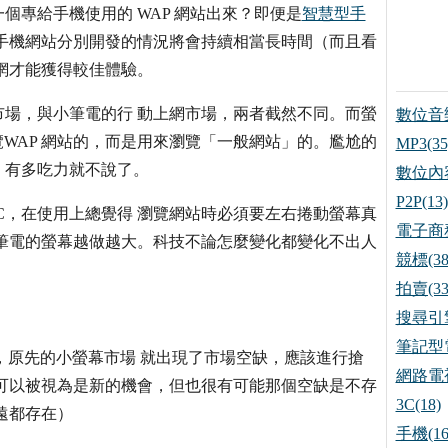
專給手機使用的 WAP 網站出來？即便是
智慧型手
手機網站分別開發的情況將會持續相當長時間（而且看
網才能獲得較佳體驗。
場，與小筆電的行 動上網市場，兩者截然不同。而螢
數位音樂
來瀏覽WAP 網站的，而是用來瀏覽「一般網站」的。尷尬的
MP3(35
，有多吃力就不說了。
數位內容
P2P(13)
PC，在使用上總覺得 瀏覽網站時必須要左右捲動螢幕真
電子商務
筆電的螢幕越做越大。科技不論怎麼變化都變化不出人
競標(38
拍賣(33
搜尋引擎
筆記型電
展，原先的小螢幕市場 就出現了市場空缺，應該進行搶
網路電視
可以被視為是新的機會，但也很有可能那個空缺是不存
3C(18)
遠都存在）
手機(16