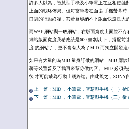
許多人以為，智慧型手機及小筆電正在互相侵蝕對
上面的戰略佈局。但每當筆者在面 對手機螢幕時
口袋的行動終端，其螢幕容納不下版面快速長大
而WAP 網站與一般網站，在版面寬度上面並不存
網站版面寬度我猜應該是600 畫素以 下，搭配
度 的網站了，更不會有人為了MID 而獨立開發
如果有大量的為MID 量身訂做的網站，MID 
著等裝置普及了我再來幫你做內容。 MID 必
後 才可能成為行動上網終端。由此觀之，SONY的P
上一篇：MID ，小筆電，智慧型手機（一）搶
下一篇：MID ，小筆電，智慧型手機（三）從桌