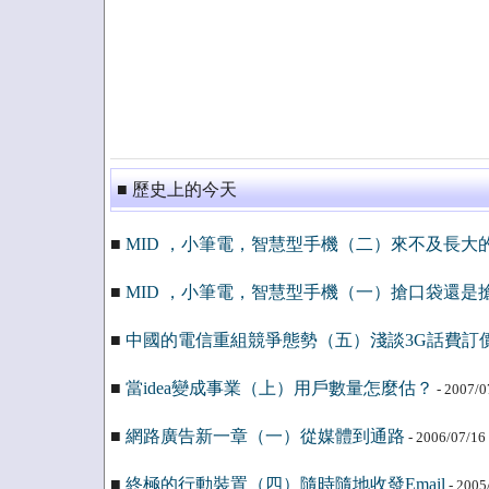
■ 歷史上的今天
■
MID ，小筆電，智慧型手機（二）來不及長大
■
MID ，小筆電，智慧型手機（一）搶口袋還是
■
中國的電信重組競爭態勢（五）淺談3G話費訂
■
當idea變成事業（上）用戶數量怎麼估？
- 2007/0
■
網路廣告新一章（一）從媒體到通路
- 2006/07/16
■
終極的行動裝置（四）隨時隨地收發Email
- 2005