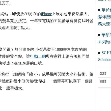
寬度了。
■
華邦
老網站，即使放在現 在的
iPhone
上展示起來仍然嫌大。
夥伴攬
的螢幕寬度決定。十年來電腦的主流螢幕寬度從14吋發
務大獎2
卻始終這麼丁點大。
■
華碩Pr
系列顯
問題？無可避免的 小螢幕裝不1000畫素寬度的網
■
SGH
才能飽覽全貌。讓
行動上網
與在家裡上網有著相同體
Solution
快變成了毫無進展的口號。
繁體
能夠把一般網站「縮 小」成手機可閱讀大小的技術。筆
，字體縮到很小但仍然很清晰，一個螢幕可以塞下一個普
簡體
比一般手機大。