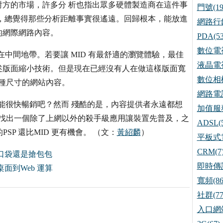
方的市場，許多分 析也指出眾多硬體製造商在這件事
門號(19
，總覺得那些分析距離事實很遙遠。回歸根本，能放進
網路行銷
的網際網路內容。
PDA(53
數位電視
在中間地帶。若要讓 MID 有最舒適的瀏覽體驗，最佳
液晶電視
前述版面縮小技術。但是現在已經沒有人在做這樣版面寬
數位相機
這種尺寸的網站內容。
網路電話
應該能很快暢銷吧？然而 殘酷的是，內容提供者永遠都想
加值服務
須先找出一個除了上網以外的殺手級應用讓裝置先普及，之
ADSL(5
SP 還比MID 更有機會。 （文：
黃紹麟
）
平板式電
CRM(7
口袋還是搶包包
即時傳訊
面到Web 運算
寬頻(86
社群(77
入口網站