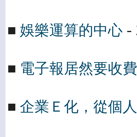
- 
■
娛樂運算的中心
■
電子報居然要收
■
企業Ｅ化，從個