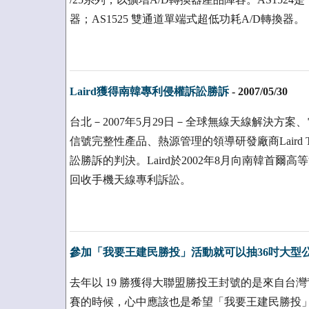
器；AS1525 雙通道單端式超低功耗A/D轉換器。
Laird獲得南韓專利侵權訴訟勝訴
-
2007/05/30
台北－2007年5月29日－全球無線天線解決方案、電磁干
信號完整性產品、熱源管理的領導研發廠商Laird Te
訟勝訴的判決。Laird於2002年8月向南韓首爾高等法
回收手機天線專利訴訟。
參加「我要王建民勝投」活動就可以抽36吋大型
去年以 19 勝獲得大聯盟勝投王封號的是來自台灣
賽的時候，心中應該也是希望「我要王建民勝投」