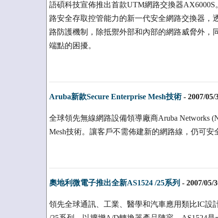
語碩科技宣佈推出首款UTM網路交換器AX6000S。
路安全存取控管能力的新一代安全網路交換器，透由
路防護機制，除抵禦外部和內部的網路威脅外，
端點的困擾。
Aruba新款Secure Enterprise Mesh技術
-
2007/05/
全球領先無線網路設備領導廠商Aruba Networks (NASDA
Mesh技術。讓客戶不需佈建新的網路線，仍可
奧地利微電子推出全新AS1524 /25系列
-
2007/05/3
領先全球通訊、工業、醫學和汽車應用類比IC設計
/25系列，以擴增A/D轉換器產品陣容。AS152