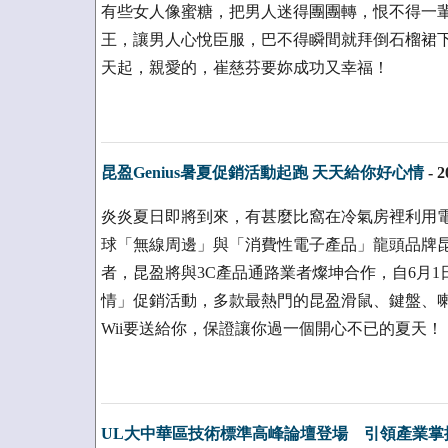
有些女人像蜜糖，把男人迷得團團轉，恨不得一輩
王，讓男人心悅臣服，巴不得瞬間就拜倒石榴裙下
天起，親愛的，崔慈芬要妳成功又幸福！
昆盈Genius暑夏促銷活動起跑 天天給你好心情
-
2
炎炎夏日即將到來，有甚麼比窩在冷氣房裡利用
球「無線周邊」與「消費性電子產品」龍頭品牌昆盈
者，昆盈將與3C產品通路業者燦坤合作，自6月1
情」促銷活動，多款最熱門的昆盈滑鼠、鍵盤、喇
Wii要送給你，保證讓你過一個開心不已的夏天！
UL大中華區技術標準高峰論壇登場 引領產業掌