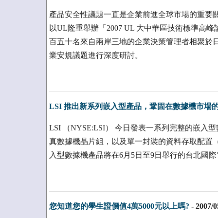
產品安全性議題一直是企業前進全球市場的重要
以UL隆重舉辦「2007 UL 大中華區技術標準高峰論壇」 (2
百五十名來自兩岸三地的企業決策管理者相聚於
業安規議題進行深度研討。
LSI 推出新系列嵌入型產品，鞏固在數據機市場
LSI （NYSE:LSI） 今日發表一系列完整的
真數據機晶片組，以及單一封裝的資料存取配置（Data Acc
入型數據機產品將在6月5日至9日舉行的台北國際電腦
您知道您的學生證價值4萬5000元以上嗎?
-
2007/0