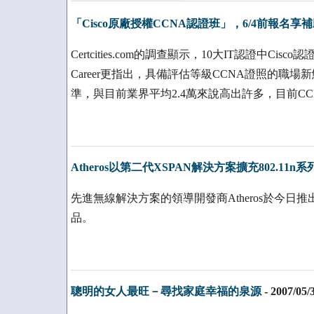
「Cisco原廠授權CCNA認證班」，6/4前報名享
Certcities.com的調查顯示，10大IT認證中
Career更指出，具備評估等級CCNA證照的職場
準，與目前業界平均2.4萬來說高出許多，目前C
Atheros以第二代XSPAN解決方案擴充802.11n
先進無線解決方案的領導開發商Atheros於今日推出公
品。
聰明的女人最旺－尋找家庭幸福的泉源
-
2007/05/