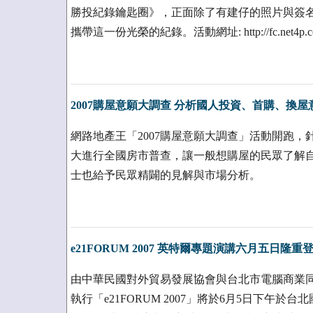
勝投紀錄鑰匙圈》，正面除了有建仔的照片與簽
攜帶這一份光榮的紀錄。活動網址: http://fc.net4p.com/
2007購屋意願大調查 分析國人投資、首購、換屋
網路地產王「2007購屋意願大調查」活動開跑
大進行全國房市普查，讓一般想購屋的民眾了解
士也給予民眾精闢的見解與市場分析。
e21FORUM 2007 英特爾專題演講六月五日隆重
由中華民國對外貿易發展協會與台北市電腦商業
執行「e21FORUM 2007」將於6月5日下午