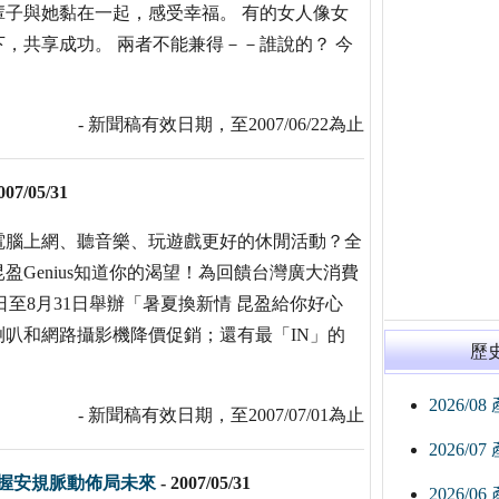
子與她黏在一起，感受幸福。 有的女人像女
，共享成功。 兩者不能兼得－－誰說的？ 今
- 新聞稿有效日期，至2007/06/22為止
007/05/31
電腦上網、聽音樂、玩遊戲更好的休閒活動？全
Genius知道你的渴望！為回饋台灣廣大消費
日至8月31日舉辦「暑夏換新情 昆盈給你好心
叭和網路攝影機降價促銷；還有最「IN」的
歷
2026/0
- 新聞稿有效日期，至2007/07/01為止
2026/0
握安規脈動佈局未來
-
2007/05/31
2026/0