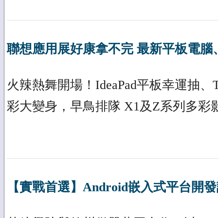
聯想應用展好康拿不完 最新平板電腦
火辣熱舞開場！IdeaPad平板幸運抽、T
彩大變身，早鳥排隊 X1及Z系列多彩
【實戰首選】Android嵌入式平台開