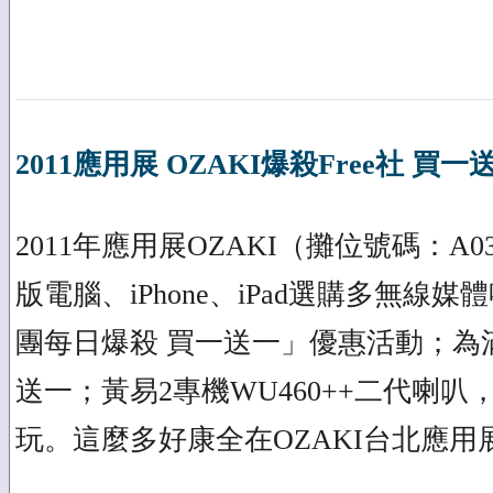
2011應用展 OZAKI爆殺Free社 買
2011年應用展OZAKI（攤位號碼：A0
版電腦、iPhone、iPad選購多無線媒體
團每日爆殺 買一送一」優惠活動；為
送一；黃易2專機WU460++二代喇
玩。這麼多好康全在OZAKI台北應用展