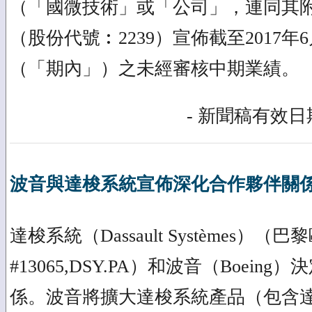
（「國微技術」或「公司」，連同其
（股份代號︰2239）宣佈截至2017年
（「期內」）之未經審核中期業績。
- 新聞稿有效日期
波音與達梭系統宣佈深化合作夥伴關
達梭系統（Dassault Systèmes）
#13065,DSY.PA）和波音（Boein
係。波音將擴大達梭系統產品（包含