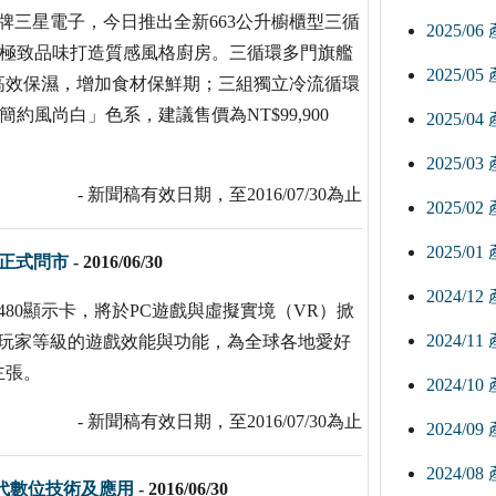
導品牌三星電子，今日推出全新663公升櫥櫃型三循
2025/0
型的極致品味打造質感風格廚房。三循環多門旗艦
2025/0
高效保濕，增加食材保鮮期；三組獨立冷流循環
約風尚白」色系，建議售價為NT$99,900
2025/0
2025/0
- 新聞稿有效日期，至2016/07/30為止
2025/0
2025/0
示卡正式問市
-
2016/06/30
2024/1
RX 480顯示卡，將於PC遊戲與虛擬實境（VR）掀
2024/1
造狂熱玩家等級的遊戲效能與功能，為全球各地愛好
主張。
2024/1
- 新聞稿有效日期，至2016/07/30為止
2024/0
2024/0
代數位技術及應用
-
2016/06/30