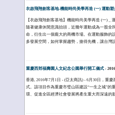
衣啟飛翔創客基地-機能時尚美學再造 (一) 運動
【衣啟飛翔創客基地】機能時尚美學再造 (一) _
隨著健康休閒意識抬頭，近幾年運動成為一股全
命，衍生出一個龐大的商機市場。在運動服飾的
多發展空間，如何掌握趨勢，搶得先機，讓台灣
重慶西郊福壽園人文紀念公園舉行開工儀式
-
2016
香港, 2016年7月1日 - (亞太商訊) - 6月3
式。該項目作為重慶市璧山區建設“一生之城”的
環、促進全區經濟社會發展將產生重大而深遠的