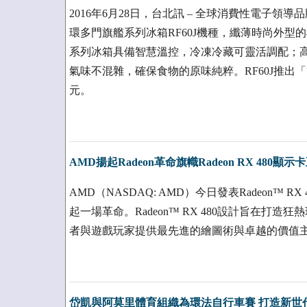
2016年6月28日，台北訊 – 全球消費性電子領
環多門旗艦系列冰箱RF60J機種，纖薄時尚外
系列冰箱具備智慧溫控，冷凍冷藏可靈活調配；
氣味不混雜，確保食物的原味純粹。RF60J推出「簡
元。
AMD揚起Radeon革命旗幟Radeon RX 480顯
AMD（NASDAQ: AMD）今日發表Radeon™ 
起一場革命。Radeon™ RX 480設計旨在打
者與遊戲玩家提供最先進的繪圖術與卓越的價值
岱凱與阿莫里體育組織為環法自行車賽 打造新世