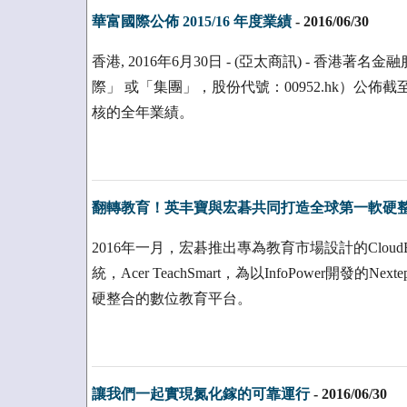
華富國際公佈 2015/16 年度業績
-
2016/06/30
香港, 2016年6月30日 - (亞太商訊) - 香
際」 或「集團」，股份代號：00952.hk）公佈截至
核的全年業績。
翻轉教育！英丰寶與宏碁共同打造全球第一軟硬
2016年一月，宏碁推出專為教育市場設計的CloudBoo
統，Acer TeachSmart，為以InfoPower開
硬整合的數位教育平台。
讓我們一起實現氮化鎵的可靠運行
-
2016/06/30