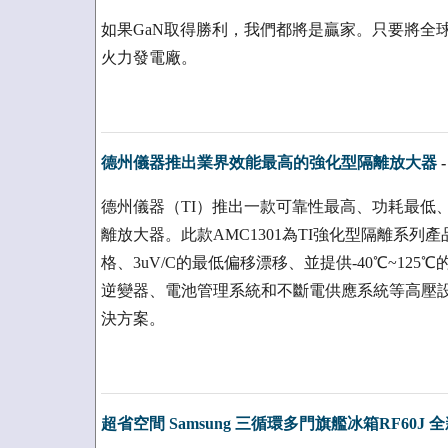
如果GaN取得勝利，我們都將是贏家。只要將全球
火力發電廠。
德州儀器推出業界效能最高的強化型隔離放大器
德州儀器（TI）推出一款可靠性最高、功耗最低
離放大器。此款AMC1301為TI強化型隔離系
格、3uV/C的最低偏移漂移、並提供-40℃~1
逆變器、電池管理系統和不斷電供應系統等高壓
決方案。
超省空間 Samsung 三循環多門旗艦冰箱RF60J 