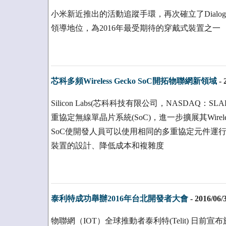
小米新近推出的活動追蹤手環，再次確立了Dial
領導地位，為2016年最受期待的穿戴式裝置之一
芯科多頻Wireless Gecko SoC開拓物聯網新領域
-
Silicon Labs(芯科科技有限公司，NASDAQ：
重協定無線單晶片系統(SoC)，進一步擴展其Wireless 
SoC使開發人員可以使用相同的多重協定元件運行於2
裝置的設計、降低成本和複雜度
泰利特成功舉辦2016年台北開發者大會
-
2016/06/
物聯網（IOT）全球推動者泰利特(Telit) 日前