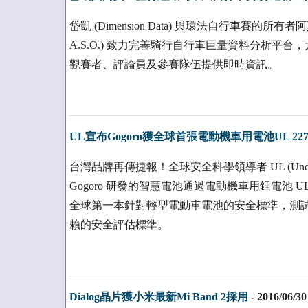
岱凱 (Dimension Data) 與環法自行車賽的所有者阿莫里體
A.S.O.) 致力完善騎行自行車巨量資料分析平台
觀賽者、評論員及參賽隊伍提供即時資訊。
UL宣布Gogoro獲全球首張電動機車用電池UL 22
台灣品牌再傳捷報！全球安全科學領導者 UL (Underwri
Gogoro 研發的智慧電池通過電動機車用鋰電池 UL 
全球第一本針對輕型電動車電池的安全標準，測
賴的安全評估標準。
Dialog晶片獲小米最新Mi Band 2採用
-
2016/06/30