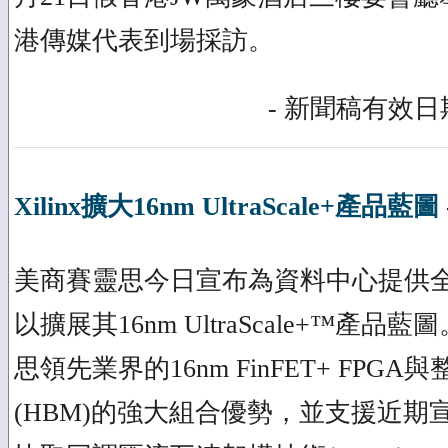
港傳媒代表到場採訪。
- 新聞稿有效日期
Xilinx擴大16nm UltraScale+產品藍圖
美商賽靈思今日宣布為資料中心提供
以擴展其16nm UltraScale+™產
思領先業界的16nm FinFET+ FPG
(HBM)的強大組合優勢，並支援近期