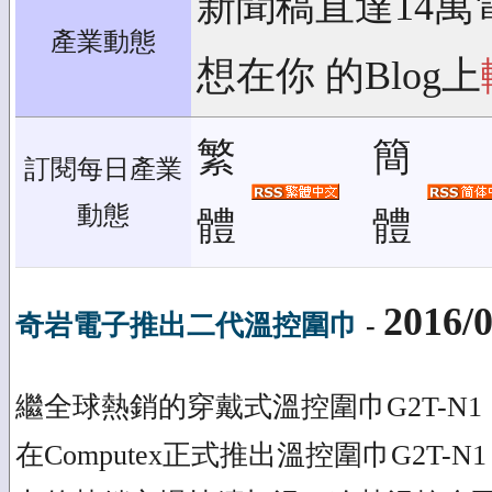
新聞稿直達14萬
產業動態
想在你 的Blog上
繁
簡
訂閱每日產業
動態
體
體
2016/0
奇岩電子推出二代溫控圍巾
-
繼全球熱銷的穿戴式溫控圍巾G2T-N1，
在Computex正式推出溫控圍巾G2T-N