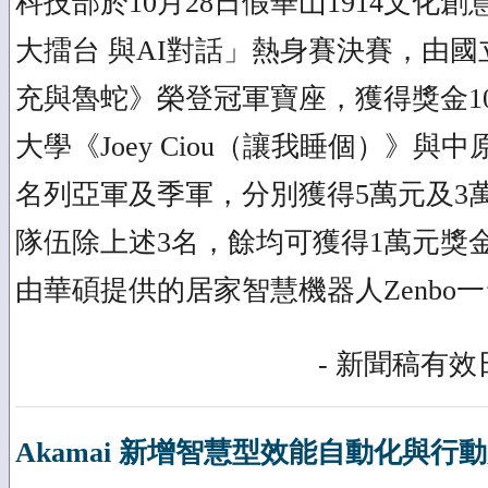
科技部於10月28日假華山1914文化
大擂台 與AI對話」熱身賽決賽，由
充與魯蛇》榮登冠軍寶座，獲得獎金1
大學《Joey Ciou（讓我睡個）》
名列亞軍及季軍，分別獲得5萬元及3
隊伍除上述3名，餘均可獲得1萬元獎
由華碩提供的居家智慧機器人Zenbo
- 新聞稿有效日
Akamai 新增智慧型效能自動化與