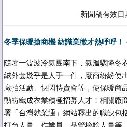
- 新聞稿有效日期
冬季保暖搶商機 紡識業徵才熱呼呼！
隨著一波波冷氣團南下，氣溫驟降冬
絨外套幾乎是人手一件，廠商紛紛使
廠拍活動、快閃特賣會等，使保暖商
動紡織成衣業積極招募人才！相關廠
署「台灣就業通」網站釋出的職缺包
打色人員、作業員、品管檢驗人員等