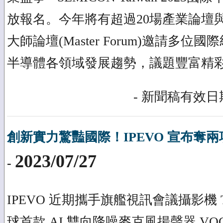
放報名。今年將有超過20場產業論壇
大師論壇(Master Forum)邀請多位
半導體各領域發展趨勢，議題豐富精
- 新聞稿有效日期
創新實力驚豔國際！IPEVO 宣布奪
2023/07/27
-
IPEVO 近期攜手旗艦視訊會議攝影機 TO
球首款 AI 雙向降噪麥克風揚聲器 V