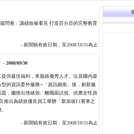
後追蹤問卷」讓績效被看見 打造百分百的完整教育
- 新聞稿有效日期，至2008/10/31為止
！
-
2008/09/30
工提供最佳福利，來籠絡優秀人才。位居國內虛
合型的資訊委外服務─「資訊鐵衛」後，創新服
話題，繼推出情緒假、離職面試假、供應女性員
日又推出為績效優良員工舉辦「新加坡F1賽車之
擔。
- 新聞稿有效日期，至2008/10/31為止