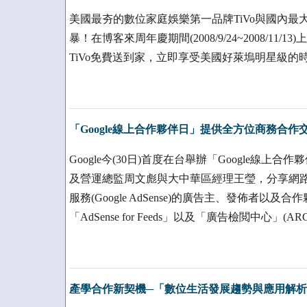
美國最夯的數位家庭娛樂第一品牌TiVo與國內
暴！在博客來周年慶期間(2008/9/24~2008/11
TiVo免費送到家，立即享受美國好萊塢明星級的時
「Google線上合作夥伴日」提供全方位商務合作
Google今(30日)首度在台舉辦「Google線上合作夥
及營運總監周文彪與大中華區經理王瑩，分享網路行銷
服務(Google AdSense)的廣告主、發佈者以及合作
「AdSense for Feeds」以及「廣告檢閲中心」(AR
產學合作新契機─「數位生活發展趨勢與應用解