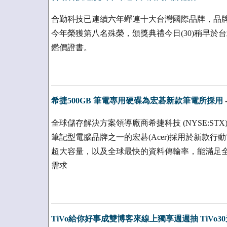
合勤科技已連續六年蟬連十大台灣國際品牌，品牌價值
今年榮獲第八名殊榮，頒獎典禮今日(30)稍早
鑑價證書。
希捷500GB 筆電專用硬碟為宏碁新款筆電所採用
全球儲存解決方案領導廠商希捷科技 (NYSE:STX) 今
筆記型電腦品牌之一的宏碁(Acer)採用於新款行動電腦中。
超大容量，以及全球最快的資料傳輸率，能滿足
需求
TiVo給你好事成雙博客來線上獨享週週抽 TiVo3