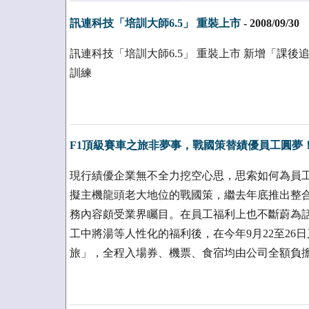
訊連科技「培訓大師6.5」 重裝上市
-
2008/09/30
訊連科技「培訓大師6.5」 重裝上市 新增「課
訓練
F1頂級賽車之旅非夢事，戰國策替績優員工圓夢
現行績優企業無不全力挖空心思，思索如何為員
擬主機龍頭老大地位的戰國策，繼去年底推出整
務內容頗受業界矚目。在員工福利上也不斷蔚為
工中將湯等人性化的福利後，在今年9月22至26
旅」，全程入場券、機票、食宿均由公司全額負