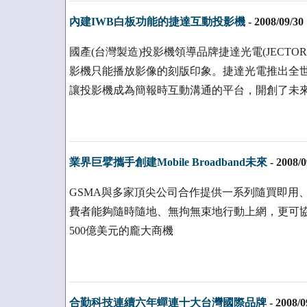
內建IWB白板功能的捷達互動投影機
-
2008/09/30
國產(台灣製造)投影機領導品牌捷達光電(JECT
影機只能播放影像的刻版印象。捷達光電推出全
讓投影機成為簡報時互動溝通的平台，開創了未
業界巨擘攜手創建Mobile Broadband未來
-
2008/0
GSMA與多家頂尖公司合作提供一系列隨買即用、簡易操
費者能夠隨時隨地、無拘無束地行動上網，更可
500億美元的龐大商機
合勤科技連續六年蟬連十大台灣國際品牌
-
2008/0