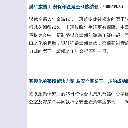
滿51歲勞工 勞保年金延至61歲請領
-
2008/09/30
退休金邁入年金時代，上班族退休後領取的勞工
得越久領得越久，上班族晚年生活更有保障。中
筆退休金中，新制勞退金請領年齡為年滿60歲。
口老化的趨勢，設計延齡請領條款，勞保新制實
51歲的勞工，請領老年年金得等到61歲。
客製化的整體解決方案 為安全產業下一步的成功
拓墣產業研究所於25日時假台大集思會議中心舉
公室及資策會共同執行之安全產業年度盛會－「20