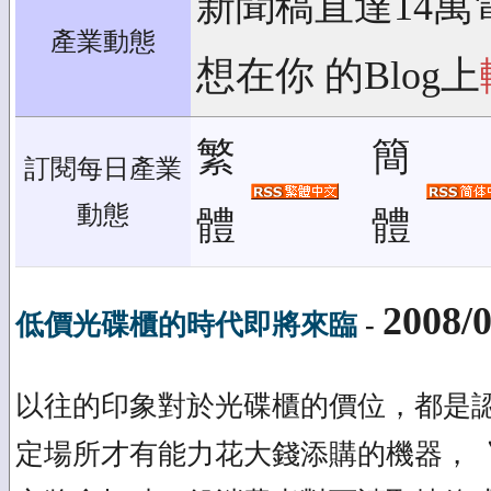
新聞稿直達14萬
產業動態
想在你 的Blog上
繁
簡
訂閱每日產業
動態
體
體
2008/0
低價光碟櫃的時代即將來臨
-
以往的印象對於光碟櫃的價位，都是
定場所才有能力花大錢添購的機器，〝PO