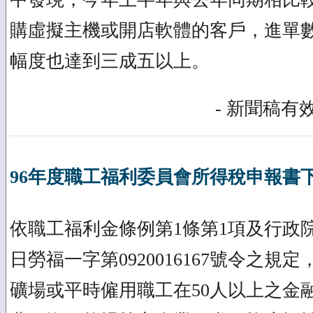
購虛擬主機或開店軟體的客戶，進單
幅度也達到三成五以上。
- 新聞稿有效
96年度職工福利委員會所得稅申報書
依職工福利金條例第1條第1項及行政院
日勞福一字第0920016167號令之
礦場或平時僱用職工在50人以上之金