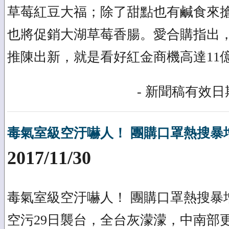
草莓紅豆大福；除了甜點也有鹹食來搶
也將促銷大湖草莓香腸。愛合購指出
推陳出新，就是看好紅金商機高達11
- 新聞稿有效日期
毒氣室級空汙嚇人！ 團購口罩熱搜暴增
2017/11/30
毒氣室級空汙嚇人！ 團購口罩熱搜暴增
空污29日襲台，全台灰濛濛，中南部