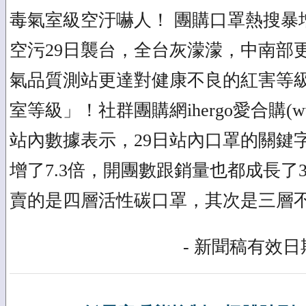
毒氣室級空汙嚇人！ 團購口罩熱搜暴增
空污29日襲台，全台灰濛濛，中南部
氣品質測站更達對健康不良的紅害等
室等級」！社群團購網ihergo愛合購(www.
站內數據表示，29日站內口罩的關鍵
增了7.3倍，開團數跟銷量也都成長了
賣的是四層活性碳口罩，其次是三層
- 新聞稿有效日期