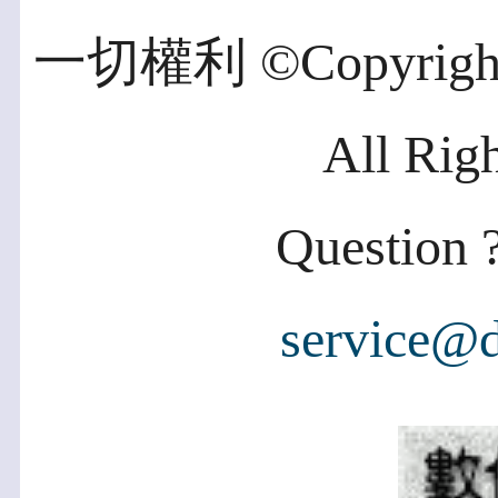
一切權利 ©Copyright 2
All Rig
Question ?
service@d